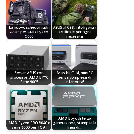
Le nuove schede madri
ASUS al CES, intelligenza
ASUS per AMD Ryzen
artificiale per ogni
9000
necessità
Server ASUS con
Asus NUC 14, miniPC
processori AMD EPYC
senza complessi di
Serie 9005
inferiorità!
AMD Epyc di terza
AMD Ryzen PRO 8040 e
generazione, si amplia la
serie 8000 per PC AI
linea di…