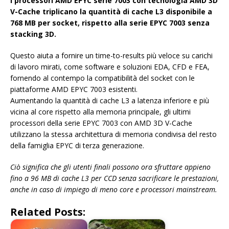
I processori AMD EPYC serie 7003 con tecnologia AMD 3D
V-Cache triplicano la quantità di cache L3 disponibile a
768 MB per socket, rispetto alla serie EPYC 7003 senza
stacking 3D.
Questo aiuta a fornire un time-to-results più veloce su carichi
di lavoro mirati, come software e soluzioni EDA, CFD e FEA,
fornendo al contempo la compatibilità del socket con le
piattaforme AMD EPYC 7003 esistenti.
Aumentando la quantità di cache L3 a latenza inferiore e più
vicina al core rispetto alla memoria principale, gli ultimi
processori della serie EPYC 7003 con AMD 3D V-Cache
utilizzano la stessa architettura di memoria condivisa del resto
della famiglia EPYC di terza generazione.
Ciò significa che gli utenti finali possono ora sfruttare appieno
fino a 96 MB di cache L3 per CCD senza sacrificare le prestazioni,
anche in caso di impiego di meno core e processori mainstream.
Related Posts: