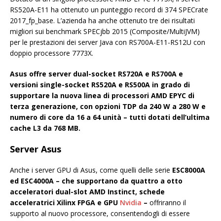
RS520A-E11 ha ottenuto un punteggio record di 374 SPECrate
2017_fp_base. L’azienda ha anche ottenuto tre dei risultati
migliori sui benchmark SPECjbb 2015 (Composite/MultiJVM)
per le prestazioni dei server Java con RS700A-E11-RS12U con
doppio processore 7773X.
Asus offre server dual-socket RS720A e RS700A e
versioni single-socket RS520A e RS500A in grado di
supportare la nuova linea di processori AMD EPYC di
terza generazione, con opzioni TDP da 240 W a 280 W e
numero di core da 16 a 64 unità – tutti dotati dell’ultima
cache L3 da 768 MB.
Server Asus
Anche i server GPU di Asus, come quelli delle serie
ESC8000A
ed ESC4000A – che supportano da quattro a otto
acceleratori dual-slot AMD Instinct, schede
acceleratrici Xilinx FPGA e GPU
Nvidia
–
offriranno il
supporto al nuovo processore, consentendogli di essere