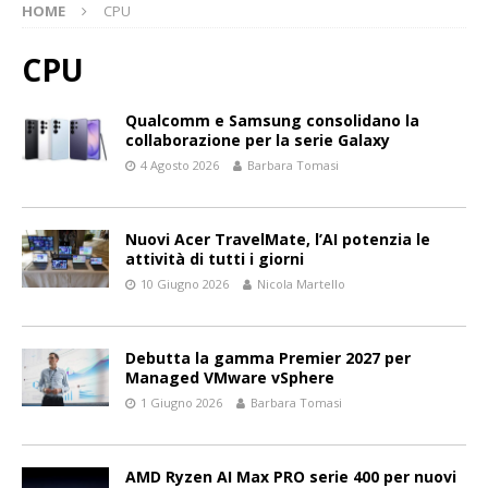
HOME
CPU
CPU
Qualcomm e Samsung consolidano la
collaborazione per la serie Galaxy
4 Agosto 2026
Barbara Tomasi
Nuovi Acer TravelMate, l’AI potenzia le
attività di tutti i giorni
10 Giugno 2026
Nicola Martello
Debutta la gamma Premier 2027 per
Managed VMware vSphere
1 Giugno 2026
Barbara Tomasi
AMD Ryzen AI Max PRO serie 400 per nuovi