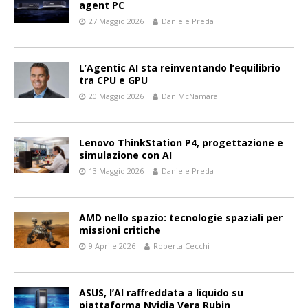
agent PC
27 Maggio 2026
Daniele Preda
L’Agentic AI sta reinventando l’equilibrio
tra CPU e GPU
20 Maggio 2026
Dan McNamara
Lenovo ThinkStation P4, progettazione e
simulazione con AI
13 Maggio 2026
Daniele Preda
AMD nello spazio: tecnologie spaziali per
missioni critiche
9 Aprile 2026
Roberta Cecchi
ASUS, l’AI raffreddata a liquido su
piattaforma Nvidia Vera Rubin