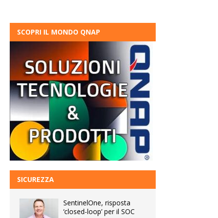
SCOPRI IL MONDO QNAP
SICUREZZA
SentinelOne, risposta
‘closed-loop’ per il SOC