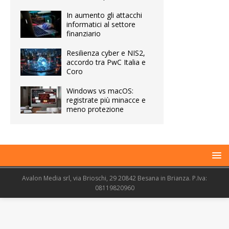
In aumento gli attacchi
informatici al settore
finanziario
Resilienza cyber e NIS2,
accordo tra PwC Italia e
Coro
Windows vs macOS:
registrate più minacce e
meno protezione
Avalon Media srl, via Brioschi, 29 20842 Besana in Brianza. P.Iva:
08119820960