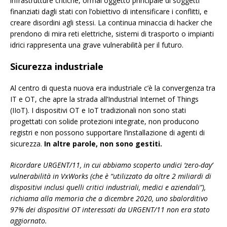
infrastrutture critiche, ormai oggetto principale di soggetti
finanziati dagli stati con l’obiettivo di intensificare i conflitti, e
creare disordini agli stessi. La continua minaccia di hacker che
prendono di mira reti elettriche, sistemi di trasporto o impianti
idrici rappresenta una grave vulnerabilità per il futuro.
Sicurezza industriale
Al centro di questa nuova era industriale c’è la convergenza tra
IT e OT, che apre la strada all’Industrial Internet of Things
(IIoT). I dispositivi OT e IoT tradizionali non sono stati
progettati con solide protezioni integrate, non producono
registri e non possono supportare l’installazione di agenti di
sicurezza.
In altre parole, non sono gestiti.
Ricordare URGENT/11, in cui abbiamo scoperto undici ‘zero-day’
vulnerabilità in VxWorks (che è “utilizzato da oltre 2 miliardi di
dispositivi inclusi quelli critici industriali, medici e aziendali”),
richiama alla memoria che a dicembre 2020, uno sbalorditivo
97% dei dispositivi OT interessati da URGENT/11 non era stato
aggiornato.