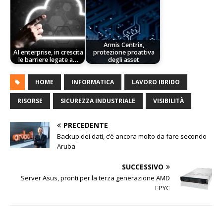
Armis Centrix,
AI enterprise, in crescita
protezione proattiva
le barriere legate a…
degli asset
HOME
INFORMATICA
LAVORO IBRIDO
RISORSE
SICUREZZA INDUSTRIALE
VISIBILITÀ
PRECEDENTE
Backup dei dati, c’è ancora molto da fare secondo
Aruba
SUCCESSIVO
Server Asus, pronti per la terza generazione AMD
EPYC