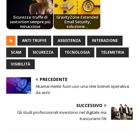
Sicurezza: truffe di
GravityZone Extended
sextortion sempre più
Email Security,
minacciose
soluzione…
ANTI TRUFFE
ASSISTENZA
INTERAZIONE
SCAM
SICUREZZA
TECNOLOGIA
TELEMETRIA
VISIBILITÀ
PRECEDENTE
Akamai mette fuori uso una rete botnet operativa
da anni
SUCCESSIVO
Gli studi professionali investono nel digitale ma
trascurano l’AI