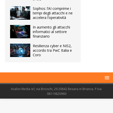
Sophos: l’AI comprime i
tempi degli attacchi e ne
accelera l’operatività
In aumento gli attacchi
informatici al settore
finanziario
Resilienza cyber e NIS2,
accordo tra PwC Italia e
Coro
Avalon Media srl, via Brioschi, 29 20842 Besana in Brianza. P.Iva:
08119820960