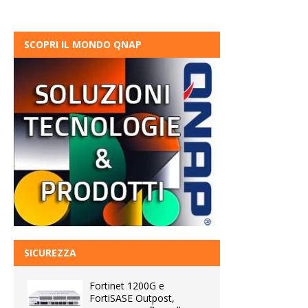
SCOPRI IL MONDO QNAP
SICUREZZA
Fortinet 1200G e
FortiSASE Outpost,