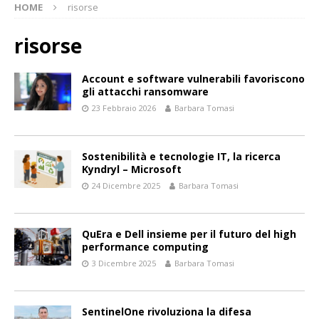
HOME
risorse
risorse
Account e software vulnerabili favoriscono
gli attacchi ransomware
23 Febbraio 2026
Barbara Tomasi
Sostenibilità e tecnologie IT, la ricerca
Kyndryl – Microsoft
24 Dicembre 2025
Barbara Tomasi
QuEra e Dell insieme per il futuro del high
performance computing
3 Dicembre 2025
Barbara Tomasi
SentinelOne rivoluziona la difesa