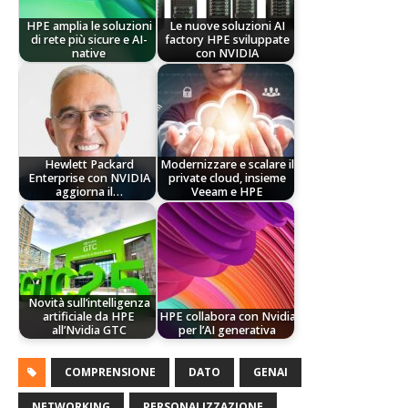
HPE amplia le soluzioni
Le nuove soluzioni AI
di rete più sicure e AI-
factory HPE sviluppate
native
con NVIDIA
Hewlett Packard
Modernizzare e scalare il
Enterprise con NVIDIA
private cloud, insieme
aggiorna il…
Veeam e HPE
Novità sull’intelligenza
artificiale da HPE
HPE collabora con Nvidia
all’Nvidia GTC
per l’AI generativa
COMPRENSIONE
DATO
GENAI
NETWORKING
PERSONALIZZAZIONE