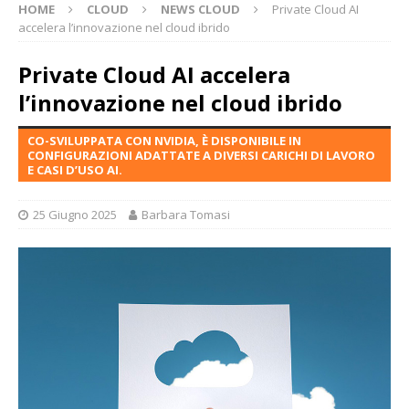
HOME
CLOUD
NEWS CLOUD
Private Cloud AI
accelera l’innovazione nel cloud ibrido
Private Cloud AI accelera
l’innovazione nel cloud ibrido
CO-SVILUPPATA CON NVIDIA, È DISPONIBILE IN
CONFIGURAZIONI ADATTATE A DIVERSI CARICHI DI LAVORO
E CASI D’USO AI.
25 Giugno 2025
Barbara Tomasi