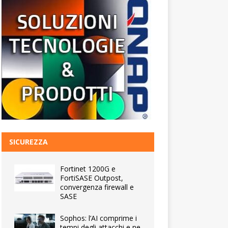
SICUREZZA
Fortinet 1200G e
FortiSASE Outpost,
convergenza firewall e
SASE
Sophos: l’AI comprime i
tempi degli attacchi e ne