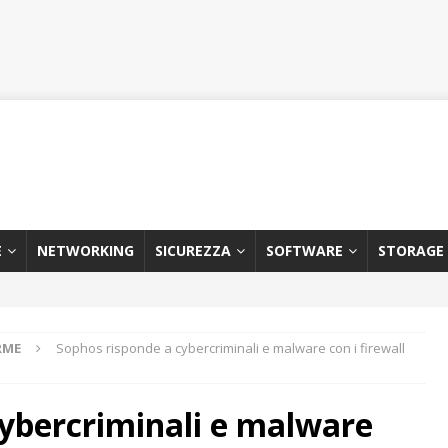
E
NETWORKING
SICUREZZA
SOFTWARE
STORAGE
RME
Sophos risponde a cybercriminali e malware con i firewall
cybercriminali e malware