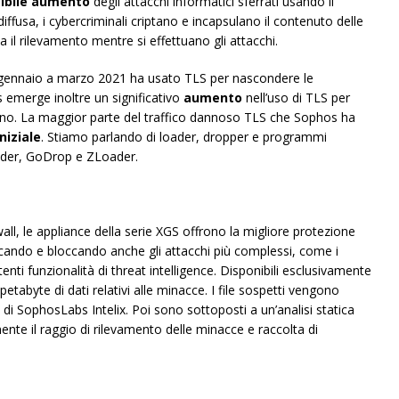
ibile aumento
degli attacchi informatici sferrati usando il
ffusa, i cybercriminali criptano e incapsulano il contenuto delle
il rilevamento mentre si effettuano gli attacchi.
 gennaio a marzo 2021 ha usato TLS per nascondere le
 emerge inoltre un significativo
aumento
nell’uso di TLS per
no. La maggior parte del traffico dannoso TLS che Sophos ha
niziale
. Stiamo parlando di loader, dropper e programmi
ader, GoDrop e ZLoader.
ll, le appliance della serie XGS offrono la migliore protezione
icando e bloccando anche gli attacchi più complessi, come i
enti funzionalità di threat intelligence. Disponibili esclusivamente
tabyte di dati relativi alle minacce. I file sospetti vengono
i di SophosLabs Intelix. Poi sono sottoposti a un’analisi statica
ente il raggio di rilevamento delle minacce e raccolta di