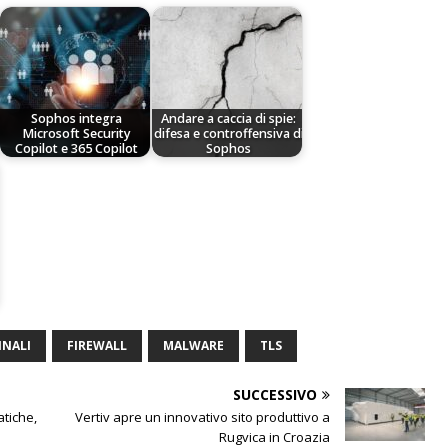
Sophos integra
Andare a caccia di spie:
Microsoft Security
difesa e controffensiva di
Copilot e 365 Copilot
Sophos
INALI
FIREWALL
MALWARE
TLS
SUCCESSIVO
tiche,
Vertiv apre un innovativo sito produttivo a
Rugvica in Croazia