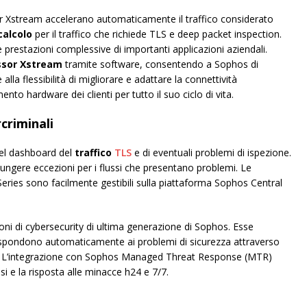
sor Xstream accelerano automaticamente il traffico considerato
calcolo
per il traffico che richiede TLS e deep packet inspection.
 prestazioni complessive di importanti applicazioni aziendali.
ssor Xstream
tramite software, consentendo a Sophos di
 alla flessibilità di migliorare e adattare la connettività
nto hardware dei clienti per tutto il suo ciclo di vita.
criminali
 del dashboard del
traffico
TLS
e di eventuali problemi di ispezione.
ungere eccezioni per i flussi che presentano problemi. Le
Series sono facilmente gestibili sulla piattaforma Sophos Central
oni di cybersecurity di ultima generazione di Sophos. Esse
ispondono automaticamente ai problemi di sicurezza attraverso
ata. L’integrazione con Sophos Managed Threat Response (MTR)
i e la risposta alle minacce h24 e 7/7.