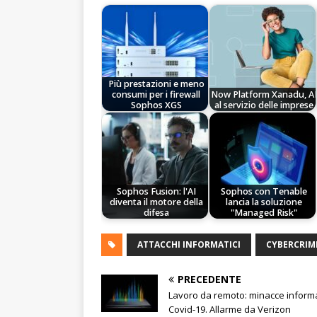
Più prestazioni e meno
consumi per i firewall
Now Platform Xanadu, AI
Sophos XGS
al servizio delle imprese
Sophos Fusion: l'AI
Sophos con Tenable
diventa il motore della
lancia la soluzione
difesa
"Managed Risk"
ATTACCHI INFORMATICI
CYBERCRIM
PRECEDENTE
Lavoro da remoto: minacce informa
Covid-19. Allarme da Verizon