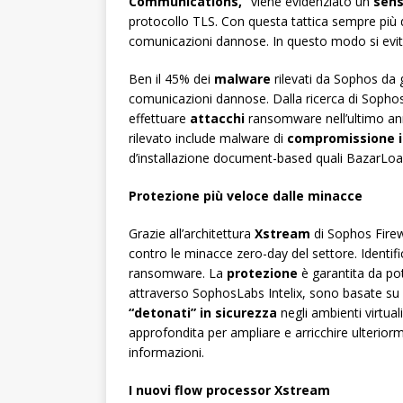
Communications,”
viene evidenziato un
sens
protocollo TLS. Con questa tattica sempre più di
comunicazioni dannose. In questo modo si evita 
Ben il 45% dei
malware
rilevati da Sophos da
comunicazioni dannose. Dalla ricerca di Sophos
effettuare
attacchi
ransomware nell’ultimo an
rilevato include malware di
compromissione i
d’installazione document-based quali BazarLo
Protezione più veloce dalle minacce
Grazie all’architettura
Xstream
di Sophos Firewa
contro le minacce zero-day del settore. Identif
ransomware. La
protezione
è garantita da pot
attraverso SophosLabs Intelix, sono basate su pe
“detonati” in sicurezza
negli ambienti virtual
approfondita per ampliare e arricchire ulteriorm
informazioni.
I nuovi flow processor Xstream