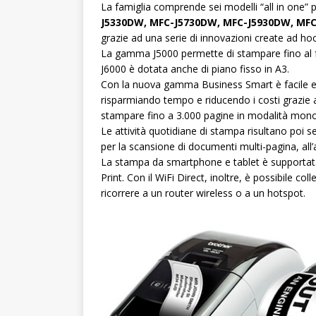
La famiglia comprende sei modelli “all in one” 
J5330DW, MFC-J5730DW, MFC-J5930DW, MF
grazie ad una serie di innovazioni create ad hoc 
La gamma J5000 permette di stampare fino al 
J6000 è dotata anche di piano fisso in A3.
Con la nuova gamma Business Smart è facile e 
risparmiando tempo e riducendo i costi grazie a
stampare fino a 3.000 pagine in modalità mono
Le attività quotidiane di stampa risultano poi
per la scansione di documenti multi-pagina, all’a
La stampa da smartphone e tablet è supportata
Print. Con il WiFi Direct, inoltre, è possibile c
ricorrere a un router wireless o a un hotspot.