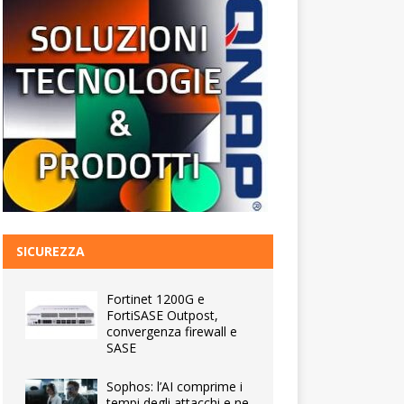
SICUREZZA
Fortinet 1200G e
FortiSASE Outpost,
convergenza firewall e
SASE
Sophos: l’AI comprime i
tempi degli attacchi e ne