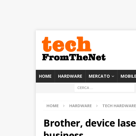
HOME
HARDWARE
MERCATO
MOBIL
HOME
HARDWARE
TECH HARDWARE
Brother, device laser
business