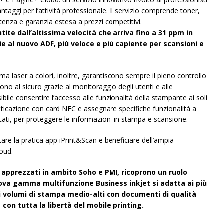
ntaggi per l’attività professionale. Il servizio comprende toner,
stenza e garanzia estesa a prezzi competitivi.
tite dall’altissima velocità che arriva fino a 31 ppm in
e al nuovo ADF, più veloce e più capiente per scansioni e
ma laser a colori, inoltre, garantiscono sempre il pieno controllo
sono al sicuro grazie al monitoraggio degli utenti e alle
sibile consentire l’accesso alle funzionalità della stampante ai soli
nticazione con card NFC e assegnare specifiche funzionalità a
ptati, per proteggere le informazioni in stampa e scansione.
are la pratica app iPrint&Scan e beneficiare dell’ampia
loud.
ù apprezzati in ambito Soho e PMI, ricoprono un ruolo
ova gamma multifunzione Business inkjet si adatta ai più
di volumi di stampa medio-alti con documenti di qualità
con tutta la libertà del mobile printing.