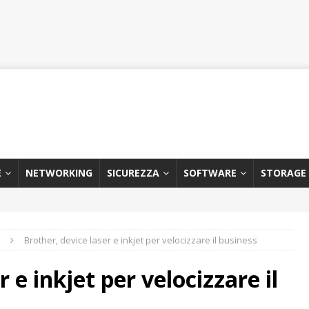
E
NETWORKING
SICUREZZA
SOFTWARE
STORAGE
Brother, device laser e inkjet per velocizzare il business
 e inkjet per velocizzare il