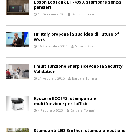
Epson EcoTank ET-4950, stampare senza
pensieri
19 Gennaio 2026
Daniele Preda
HP Italy propone la sua idea di Future of
Work
26 Novembre 2025
Silvano Pozzi
I multifunzione Sharp ricevono la Security
Validation
21 Febbraio 2025
Barbara Tomasi
Kyocera ECOSYS, stampanti e
multifunzione per l’ufficio
4 Febbraio 2025
Barbara Tomasi
Stampanti LED Brother, stampa e gestione