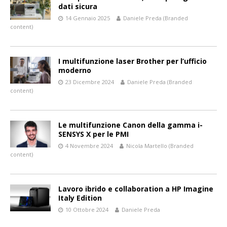
dati sicura
14 Gennaio 2025
Daniele Preda (Branded
content)
I multifunzione laser Brother per l’ufficio
moderno
23 Dicembre 2024
Daniele Preda (Branded
content)
Le multifunzione Canon della gamma i-
SENSYS X per le PMI
4 Novembre 2024
Nicola Martello (Branded
content)
Lavoro ibrido e collaboration a HP Imagine
Italy Edition
10 Ottobre 2024
Daniele Preda