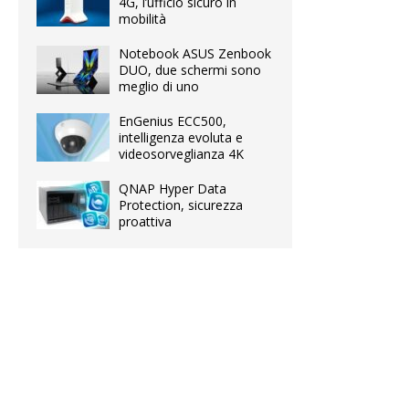
4G, l’ufficio sicuro in
mobilità
Notebook ASUS Zenbook
DUO, due schermi sono
meglio di uno
EnGenius ECC500,
intelligenza evoluta e
videosorveglianza 4K
QNAP Hyper Data
Protection, sicurezza
proattiva