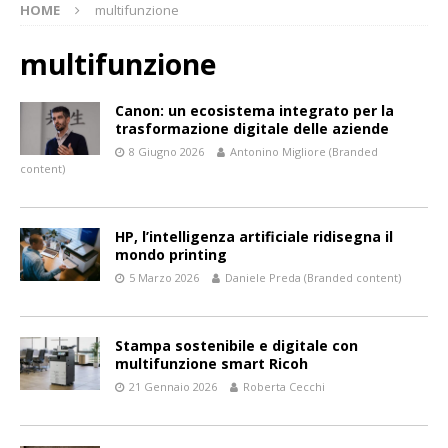
HOME
multifunzione
multifunzione
Canon: un ecosistema integrato per la
trasformazione digitale delle aziende
8 Giugno 2026
Antonino Migliore (Branded
content)
HP, l’intelligenza artificiale ridisegna il
mondo printing
5 Marzo 2026
Daniele Preda (Branded content)
Stampa sostenibile e digitale con
multifunzione smart Ricoh
21 Gennaio 2026
Roberta Cecchi