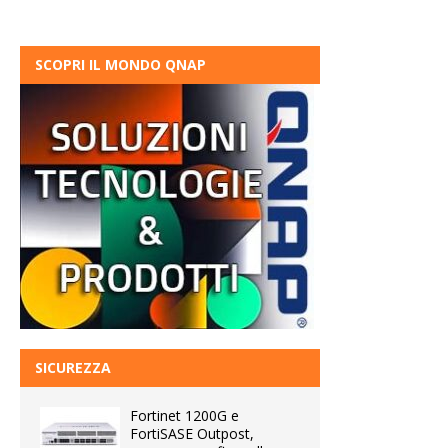
SCOPRI IL MONDO QNAP
SICUREZZA
Fortinet 1200G e
FortiSASE Outpost,