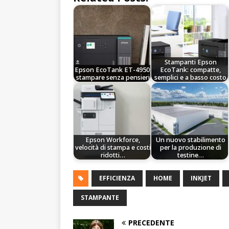
Stampanti Epson
Epson EcoTank ET-4950,
EcoTank: compatte,
stampare senza pensieri
semplici e a basso costo
Epson Workforce,
Un nuovo stabilimento
velocità di stampa e costi
per la produzione di
ridotti…
testine…
EFFICIENZA
HOME
INKJET
STAMPANTE
PRECEDENTE