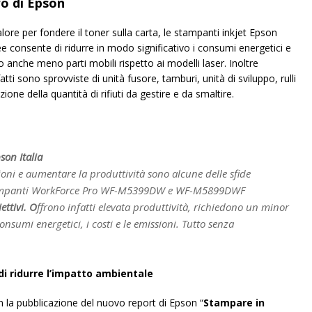
o di Epson
lore per fondere il toner sulla carta, le stampanti inkjet Epson
ee consente di ridurre in modo significativo i consumi energetici e
 anche meno parti mobili rispetto ai modelli laser. Inoltre
ti sono sprovviste di unità fusore, tamburi, unità di sviluppo, rulli
one della quantità di rifiuti da gestire e da smaltire.
son Italia
sioni e aumentare la produttività sono alcune delle sfide
 stampanti WorkForce Pro WF-M5399DW e WF-M5899DWF
ettivi. O
ffrono infatti elevata produttività, richiedono un minor
onsumi energetici, i costi e le emissioni. Tutto senza
di ridurre l’impatto ambientale
n la pubblicazione del nuovo report di Epson “
Stampare in