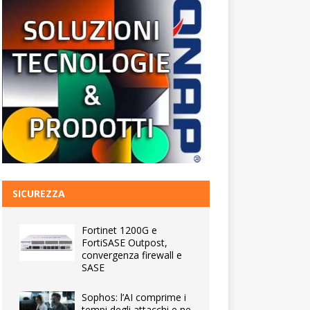
SICUREZZA
Fortinet 1200G e
FortiSASE Outpost,
convergenza firewall e
SASE
Sophos: l’AI comprime i
tempi degli attacchi e ne