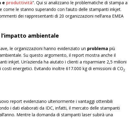
à e
produttività
“. Qui si analizzano le problematiche di stampa a
ive come le stanno superando con l’aiuto delle stampanti inkjet.
commenti dei rappresentanti di 20 organizzazioni nell’area EMEA
 l’impatto ambientale
hiave, le organizzazioni hanno evidenziato un
problema
più
o ambientale. Su questo argomento, il report mostra anche il
nti inkjet. Un’azienda ha aiutato i clienti a risparmiare 2,5 milioni
 i costi energetici. Evitando inoltre 617.000 kg di emissioni di CO
2
uovo report evidenziano ulteriormente i vantaggi ottenibili
do i dati elaborati da IDC, infatti, il mercato delle stampanti
% all’anno. Mentre la domanda di stampanti laser subirà una