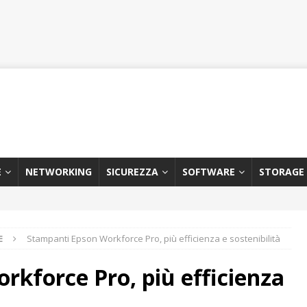
E
NETWORKING
SICUREZZA
SOFTWARE
STORAGE
E
Stampanti Epson Workforce Pro, più efficienza e sostenibilità
kforce Pro, più efficienza