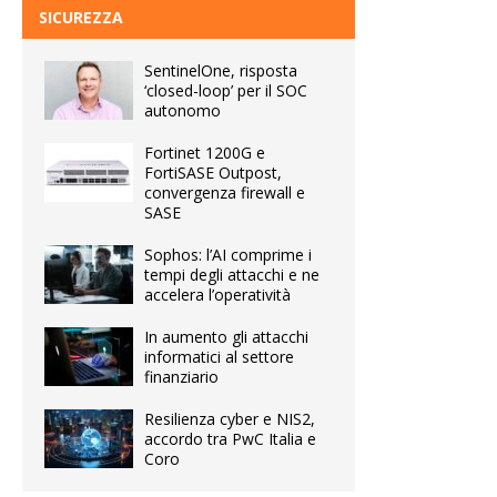
SICUREZZA
SentinelOne, risposta
‘closed-loop’ per il SOC
autonomo
Fortinet 1200G e
FortiSASE Outpost,
convergenza firewall e
SASE
Sophos: l’AI comprime i
tempi degli attacchi e ne
accelera l’operatività
In aumento gli attacchi
informatici al settore
finanziario
Resilienza cyber e NIS2,
accordo tra PwC Italia e
Coro