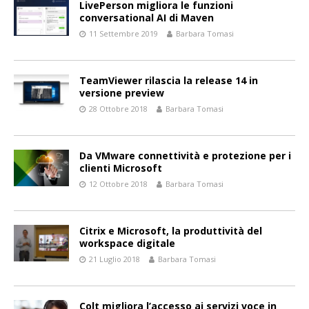
LivePerson migliora le funzioni
conversational AI di Maven
11 Settembre 2019
Barbara Tomasi
TeamViewer rilascia la release 14 in
versione preview
28 Ottobre 2018
Barbara Tomasi
Da VMware connettività e protezione per i
clienti Microsoft
12 Ottobre 2018
Barbara Tomasi
Citrix e Microsoft, la produttività del
workspace digitale
21 Luglio 2018
Barbara Tomasi
Colt migliora l’accesso ai servizi voce in