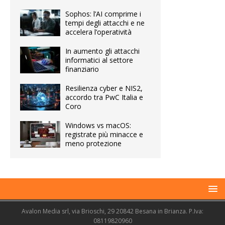
Sophos: l’AI comprime i
tempi degli attacchi e ne
accelera l’operatività
In aumento gli attacchi
informatici al settore
finanziario
Resilienza cyber e NIS2,
accordo tra PwC Italia e
Coro
Windows vs macOS:
registrate più minacce e
meno protezione
Avalon Media srl, via Brioschi, 29 20842 Besana in Brianza. P.Iva:
08119820960