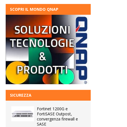
SCOPRI IL MONDO QNAP
SICUREZZA
Fortinet 1200G e
FortiSASE Outpost,
convergenza firewall e
SASE