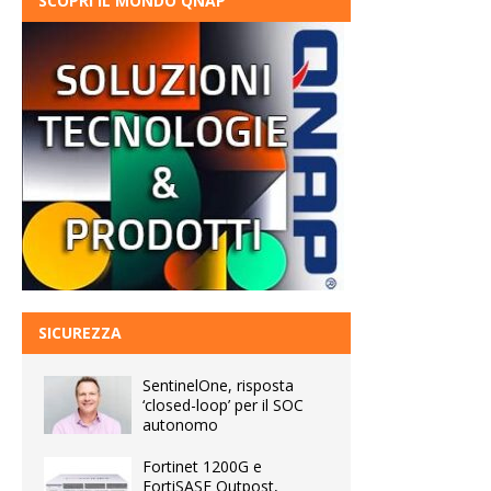
SCOPRI IL MONDO QNAP
SICUREZZA
SentinelOne, risposta
‘closed-loop’ per il SOC
autonomo
Fortinet 1200G e
FortiSASE Outpost,