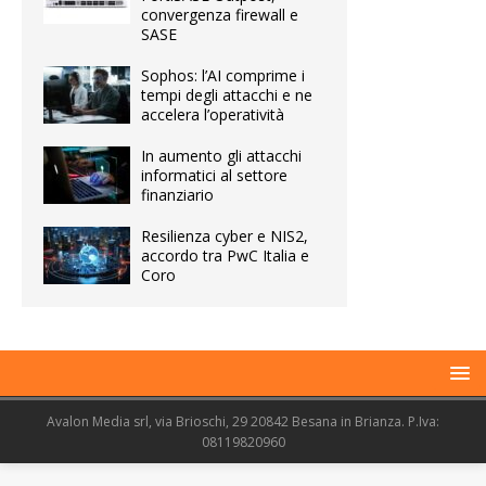
convergenza firewall e
SASE
Sophos: l’AI comprime i
tempi degli attacchi e ne
accelera l’operatività
In aumento gli attacchi
informatici al settore
finanziario
Resilienza cyber e NIS2,
accordo tra PwC Italia e
Coro
Avalon Media srl, via Brioschi, 29 20842 Besana in Brianza. P.Iva:
08119820960