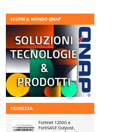
SCOPRI IL MONDO QNAP
SICUREZZA
Fortinet 1200G e
FortiSASE Outpost,