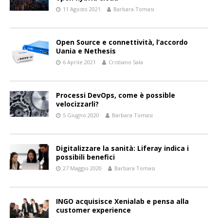
11 Agosto 2021
Barbara Tomasi
Open Source e connettività, l’accordo
Uania e Nethesis
6 Aprile 2021
Cristiano Sala
Processi DevOps, come è possible
velocizzarli?
5 Giugno 2020
Barbara Tomasi
Digitalizzare la sanità: Liferay indica i
possibili benefici
27 Maggio 2020
Barbara Tomasi
INGO acquisisce Xenialab e pensa alla
customer experience