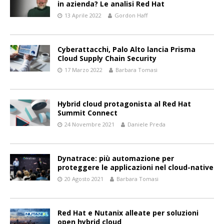
in azienda? Le analisi Red Hat
13 Aprile 2022
Gordon Haff
Cyberattacchi, Palo Alto lancia Prisma
Cloud Supply Chain Security
17 Marzo 2022
Barbara Tomasi
Hybrid cloud protagonista al Red Hat
Summit Connect
24 Novembre 2021
Daniele Preda
Dynatrace: più automazione per
proteggere le applicazioni nel cloud-native
20 Agosto 2021
Barbara Tomasi
Red Hat e Nutanix alleate per soluzioni
open hybrid cloud