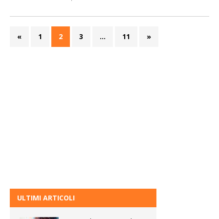
«
1
2
3
…
11
»
ULTIMI ARTICOLI