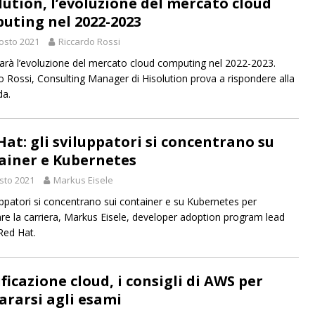
lution, l’evoluzione del mercato cloud
uting nel 2022-2023
osto 2021
Riccardo Rossi
arà l’evoluzione del mercato cloud computing nel 2022-2023.
o Rossi, Consulting Manager di Hisolution prova a rispondere alla
a.
Hat: gli sviluppatori si concentrano su
ainer e Kubernetes
sto 2021
Markus Eisele
luppatori si concentrano sui container e su Kubernetes per
are la carriera, Markus Eisele, developer adoption program lead
Red Hat.
ficazione cloud, i consigli di AWS per
ararsi agli esami