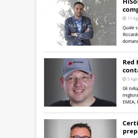
HiSo
comp
11 Ag
Quale s
Riccard
domand
Red 
cont
5 Ago
Gli svi
miglior
EMEA, 
Certi
prep