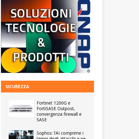
SICUREZZA
Fortinet 1200G e
FortiSASE Outpost,
convergenza firewall e
SASE
Sophos: l’AI comprime i
tempi degli attacchi e ne