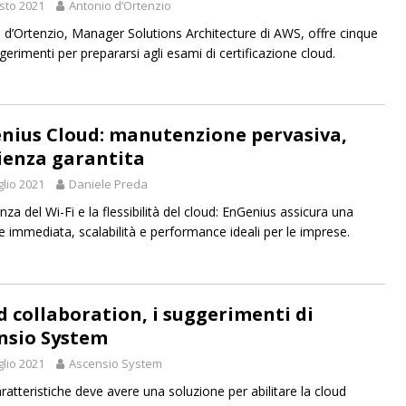
sto 2021
Antonio d’Ortenzio
 d’Ortenzio, Manager Solutions Architecture di AWS, offre cinque
ggerimenti per prepararsi agli esami di certificazione cloud.
nius Cloud: manutenzione pervasiva,
lienza garantita
glio 2021
Daniele Preda
za del Wi-Fi e la flessibilità del cloud: EnGenius assicura una
e immediata, scalabilità e performance ideali per le imprese.
d collaboration, i suggerimenti di
nsio System
glio 2021
Ascensio System
aratteristiche deve avere una soluzione per abilitare la cloud