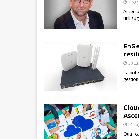
2 Ago
Antonio
utili su
EnGe
resi
30 Lu
La poten
gestion
Clou
Asce
21 Lu
Quali c