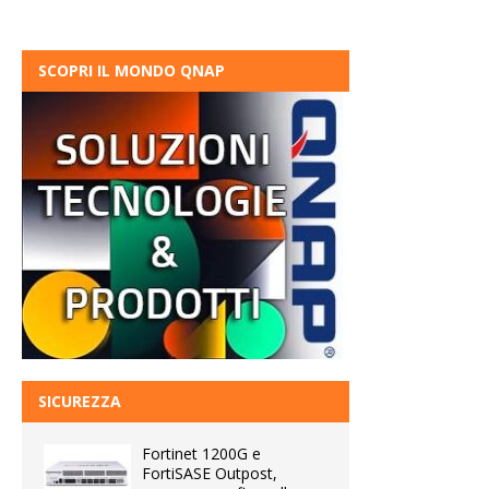
SCOPRI IL MONDO QNAP
SICUREZZA
Fortinet 1200G e
FortiSASE Outpost,