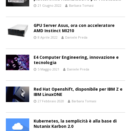
21 Giugno 2022
Barbara Tomasi
GPU Server Asus, ora con acceleratore
AMD Instinct MI210
8 Aprile 2022
Daniele Preda
E4 Computer Engineering, innovazione e
tecnologia
5 Maggio 2021
Daniele Preda
Red Hat Openshift, disponibile per IBM Z e
IBM LinuxONE
27 Febbraio 2020
Barbara Tomasi
Kubernetes, la semplicità è alla base di
Nutanix Karbon 2.0