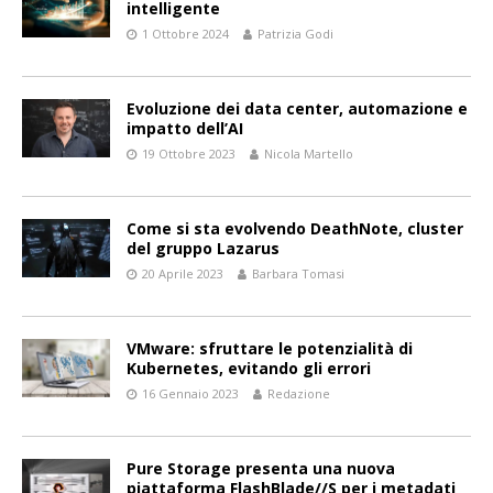
intelligente
1 Ottobre 2024
Patrizia Godi
Evoluzione dei data center, automazione e
impatto dell’AI
19 Ottobre 2023
Nicola Martello
Come si sta evolvendo DeathNote, cluster
del gruppo Lazarus
20 Aprile 2023
Barbara Tomasi
VMware: sfruttare le potenzialità di
Kubernetes, evitando gli errori
16 Gennaio 2023
Redazione
Pure Storage presenta una nuova
piattaforma FlashBlade//S per i metadati