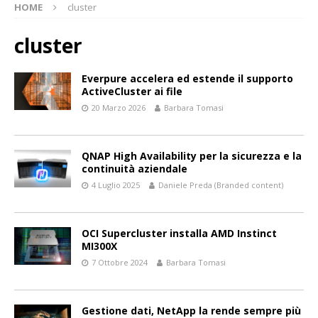
HOME
cluster
cluster
Everpure accelera ed estende il supporto
ActiveCluster ai file
20 Marzo 2026
Barbara Tomasi
QNAP High Availability per la sicurezza e la
continuità aziendale
4 Luglio 2025
Daniele Preda (Branded content)
OCI Supercluster installa AMD Instinct
MI300X
7 Ottobre 2024
Barbara Tomasi
Gestione dati, NetApp la rende sempre più