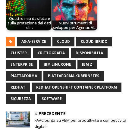
Quattro miti da sfatare
sulla protezione dei dati
Nuovi strumenti di
di…
sviluppo per Agentic AI…
AS-A-SERVICE
CLOUD
CLOUD IBRIDO
CLUSTER
CRITTOGRAFIA
DISPONIBILITÀ
ENTERPRISE
IBM LINUXONE
IBM Z
PIATTAFORMA
PIATTAFORMA KUBERNETES
REDHAT
REDHAT OPENSHIFT CONTAINER PLATFORM
SICUREZZA
SOFTWARE
PRECEDENTE
FAAC punta su VEM per produttività e competitività
digitali