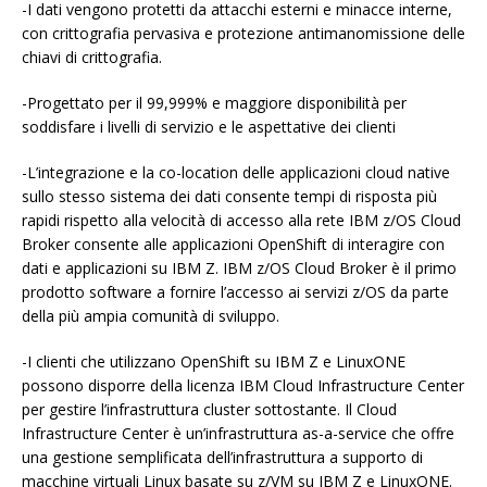
-I dati vengono protetti da attacchi esterni e minacce interne,
con crittografia pervasiva e protezione antimanomissione delle
chiavi di crittografia.
-Progettato per il 99,999% e maggiore disponibilità per
soddisfare i livelli di servizio e le aspettative dei clienti
-L’integrazione e la co-location delle applicazioni cloud native
sullo stesso sistema dei dati consente tempi di risposta più
rapidi rispetto alla velocità di accesso alla rete IBM z/OS Cloud
Broker consente alle applicazioni OpenShift di interagire con
dati e applicazioni su IBM Z. IBM z/OS Cloud Broker è il primo
prodotto software a fornire l’accesso ai servizi z/OS da parte
della più ampia comunità di sviluppo.
-I clienti che utilizzano OpenShift su IBM Z e LinuxONE
possono disporre della licenza IBM Cloud Infrastructure Center
per gestire l’infrastruttura cluster sottostante. Il Cloud
Infrastructure Center è un’infrastruttura as-a-service che offre
una gestione semplificata dell’infrastruttura a supporto di
macchine virtuali Linux basate su z/VM su IBM Z e LinuxONE.