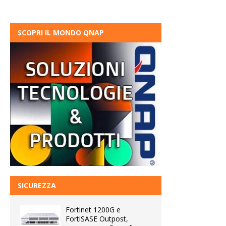
SCOPRI IL MONDO QNAP
SICUREZZA
Fortinet 1200G e
FortiSASE Outpost,