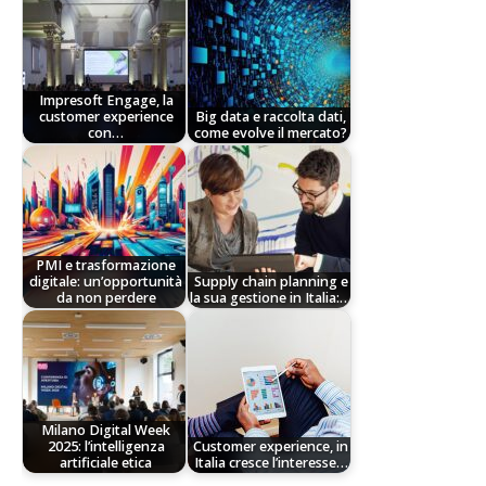
Impresoft Engage, la
customer experience
Big data e raccolta dati,
con…
come evolve il mercato?
PMI e trasformazione
digitale: un’opportunità
Supply chain planning e
da non perdere
la sua gestione in Italia:…
Milano Digital Week
2025: l’intelligenza
Customer experience, in
artificiale etica
Italia cresce l’interesse…