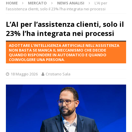
HOME
MERCATO
NEWS ANALISI
L’AI per
l’assistenza clienti, solo il 23% l’ha integrata nei processi
L’AI per l’assistenza clienti, solo il
23% l’ha integrata nei processi
ADOTTARE L’INTELLIGENZA ARTIFICIALE NELL’ASSISTENZA
NON BASTA SE MANCA IL MECCANISMO CHE DECIDE
QUANDO RISPONDERE IN AUTOMATICO E QUANDO
COINVOLGERE UNA PERSONA.
18 Maggio 2026
Cristiano Sala