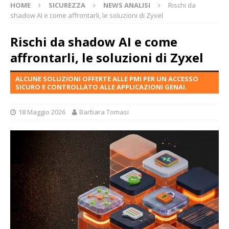
HOME
SICUREZZA
NEWS ANALISI
Rischi da
shadow AI e come affrontarli, le soluzioni di Zyxel
Rischi da shadow AI e come
affrontarli, le soluzioni di Zyxel
ALCUNE SOLUZIONI OFFERTE ALLE PMI PER UN ACCESSO
SICURO E CONTROLLATO ALLE APPLICAZIONI GENAI.
18 Maggio 2026
Barbara Tomasi