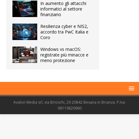
In aumento gli attacchi
informatici al settore
finanziario
Resilienza cyber e NIS2,
accordo tra PwC Italia e
Coro
Windows vs macOS:
registrate più minacce e
meno protezione
Avalon Media srl, via Brioschi, 29 20842 Besana in Brianza. P.Iva:
08119820960