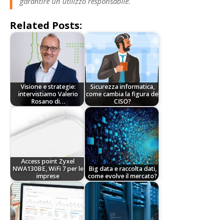
garantire un utilizzo responsabile.
Related Posts:
Visione e strategie:
Sicurezza informatica,
intervistiamo Valerio
come cambia la figura del
Rosano di…
CISO?
Access point Zyxel
NWA130BE, WiFi 7 per le
Big data e raccolta dati,
imprese
come evolve il mercato?