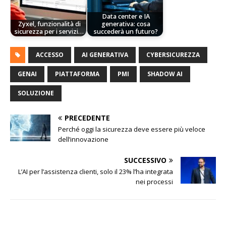
Data center e IA
Zyxel, funzionalità di
generativa: cosa
sicurezza per i servizi…
succederà un futuro?
ACCESSO
AI GENERATIVA
CYBERSICUREZZA
GENAI
PIATTAFORMA
PMI
SHADOW AI
SOLUZIONE
PRECEDENTE
Perché oggi la sicurezza deve essere più veloce
dell’innovazione
SUCCESSIVO
L’AI per l’assistenza clienti, solo il 23% l’ha integrata
nei processi