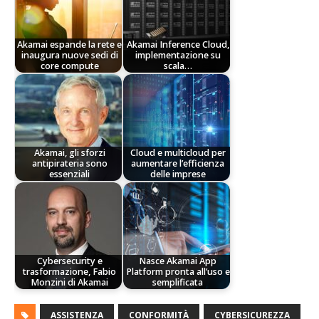
Akamai espande la rete e
Akamai Inference Cloud,
inaugura nuove sedi di
implementazione su
core compute
scala…
Akamai, gli sforzi
Cloud e multicloud per
antipirateria sono
aumentare l’efficienza
essenziali
delle imprese
Cybersecurity e
Nasce Akamai App
trasformazione, Fabio
Platform pronta all’uso e
Monzini di Akamai
semplificata
ASSISTENZA
CONFORMITÀ
CYBERSICUREZZA