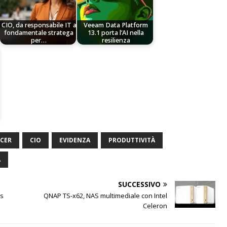
CIO, da responsabile IT a
Veeam Data Platform
fondamentale stratega
13.1 porta l’AI nella
per…
resilienza
ICER
CIO
EVIDENZA
PRODUTTIVITÀ
A
SUCCESSIVO
ss
QNAP TS-x62, NAS multimediale con Intel
Celeron