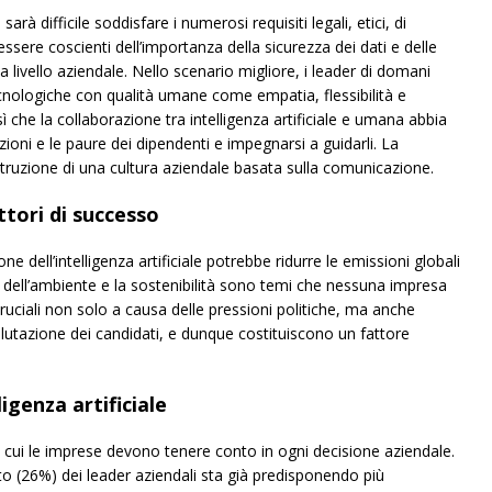
rà difficile soddisfare i numerosi requisiti legali, etici, di
ssere coscienti dell’importanza della sicurezza dei dati e delle
livello aziendale. Nello scenario migliore, i leader di domani
ologiche con qualità umane come empatia, flessibilità e
ì che la collaborazione tra intelligenza artificiale e umana abbia
ioni e le paure dei dipendenti e impegnarsi a guidarli. La
ostruzione di una cultura aziendale basata sulla comunicazione.
ttori di successo
ne dell’intelligenza artificiale potrebbe ridurre le emissioni globali
la dell’ambiente e la sostenibilità sono temi che nessuna impresa
 cruciali non solo a causa delle pressioni politiche, ma anche
alutazione dei candidati, e dunque costituiscono un fattore
ligenza artificiale
di cui le imprese devono tenere conto in ogni decisione aziendale.
o (26%) dei leader aziendali sta già predisponendo più