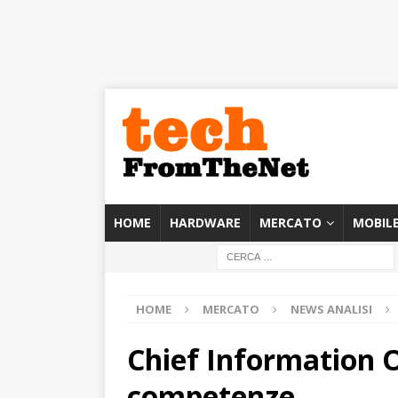
HOME
HARDWARE
MERCATO
MOBIL
HOME
MERCATO
NEWS ANALISI
Chief Information O
competenze