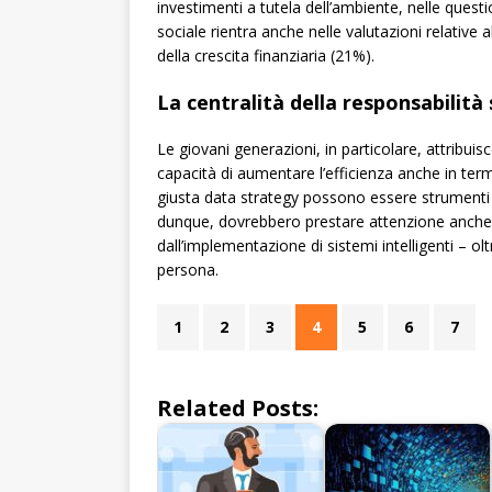
investimenti a tutela dell’ambiente, nelle questi
sociale rientra anche nelle valutazioni relative a
della crescita finanziaria (21%).
La centralità della responsabilità 
Le giovani generazioni, in particolare, attribu
capacità di aumentare l’efficienza anche in termi
giusta data strategy possono essere strumenti pe
dunque, dovrebbero prestare attenzione anche a
dall’implementazione di sistemi intelligenti – olt
persona.
1
2
3
4
5
6
7
Related Posts: