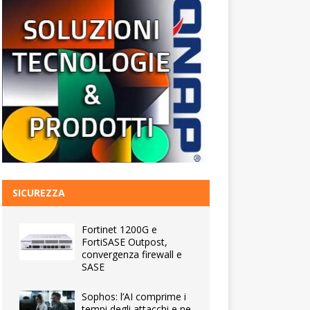
SICUREZZA
Fortinet 1200G e
FortiSASE Outpost,
convergenza firewall e
SASE
Sophos: l’AI comprime i
tempi degli attacchi e ne