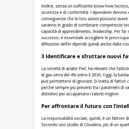
Inoltre, senza un sufficiente know-how tecnico, sa
sicurezza e di conformità. I dipendenti devono e
conseguenze che le loro azioni possono avere a 
saranno in grado di combinare competenze tecn
capacità di apprendimento, leadership. Per far s
successo, è essenziale accogliere le preoccupaz
diffusione dell’AI dipende quindi anche dalla c
3 Identificare e sfruttare nuovi fa
La società di analisi PwC ha rilevato che l’adozio
di gas serra del 4% entro il 2030. Oggi, la tute
può permettersi di ignorare. Si tratta di fattori
perché sempre più presenti tra i parametri di v
distintivo per accaparrarsi i talenti migliori.
Per affrontare il futuro con l’intel
La responsabilità sociale, quindi, è un fattore 
Secondo uno studio di Cloudera, più di un quart