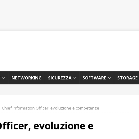
E
NETWORKING
SICUREZZA
SOFTWARE
STORAGE
Chief Information Officer, evoluzione e competenze
fficer, evoluzione e