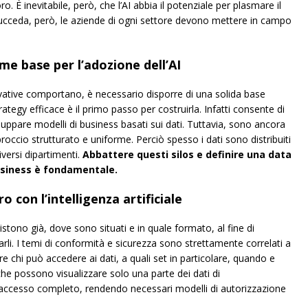
oro. È inevitabile, però, che l’AI abbia il potenziale per plasmare il
ucceda, però, le aziende di ogni settore devono mettere in campo
me base per l’adozione dell’AI
novative comportano, è necessario disporre di una solida base
ategy efficace è il primo passo per costruirla. Infatti consente di
iluppare modelli di business basati sui dati. Tuttavia, sono ancora
ccio strutturato e uniforme. Perciò spesso i dati sono distribuiti
iversi dipartimenti.
Abbattere questi silos e definire una data
business è fondamentale.
o con l’intelligenza artificiale
sistono già, dove sono situati e in quale formato, al fine di
arli. I temi di conformità e sicurezza sono strettamente correlati a
 chi può accedere ai dati, a quali set in particolare, quando e
 che possono visualizzare solo una parte dei dati di
n accesso completo, rendendo necessari modelli di autorizzazione