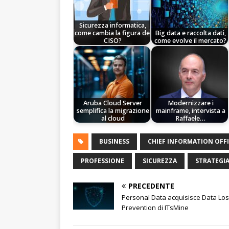
Sicurezza informatica,
come cambia la figura del
Big data e raccolta dati,
CISO?
come evolve il mercato?
Aruba Cloud Server
Modernizzare i
semplifica la migrazione
mainframe, intervista a
al cloud
Raffaele…
BUSINESS
CHIEF INFORMATION OFF
PROFESSIONE
SICUREZZA
STRATEGI
PRECEDENTE
Personal Data acquisisce Data Lo
Prevention di ITsMine