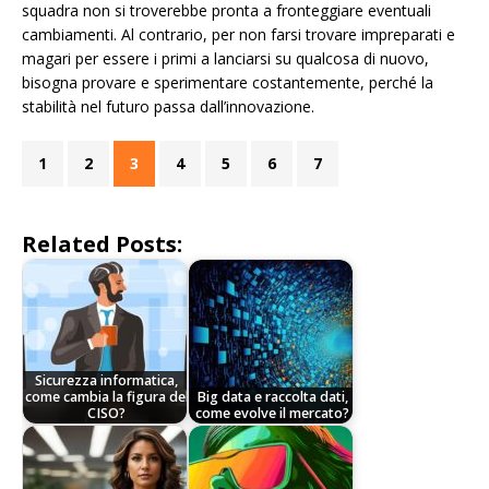
squadra non si troverebbe pronta a fronteggiare eventuali
cambiamenti. Al contrario, per non farsi trovare impreparati e
magari per essere i primi a lanciarsi su qualcosa di nuovo,
bisogna provare e sperimentare costantemente, perché la
stabilità nel futuro passa dall’innovazione.
1
2
3
4
5
6
7
Related Posts:
Sicurezza informatica,
come cambia la figura del
Big data e raccolta dati,
CISO?
come evolve il mercato?