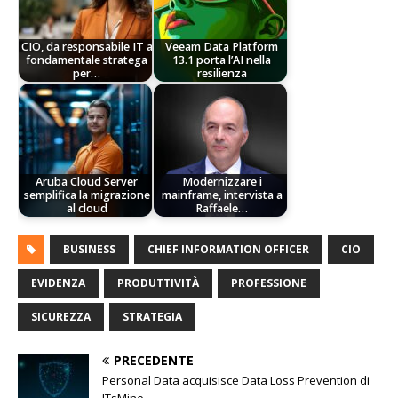
CIO, da responsabile IT a
Veeam Data Platform
fondamentale stratega
13.1 porta l’AI nella
per…
resilienza
Aruba Cloud Server
Modernizzare i
semplifica la migrazione
mainframe, intervista a
al cloud
Raffaele…
BUSINESS
CHIEF INFORMATION OFFICER
CIO
EVIDENZA
PRODUTTIVITÀ
PROFESSIONE
SICUREZZA
STRATEGIA
PRECEDENTE
Personal Data acquisisce Data Loss Prevention di
ITsMine