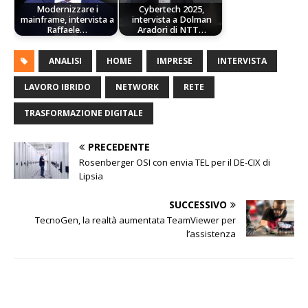
Modernizzare i
Cybertech 2025,
mainframe, intervista a
intervista a Dolman
Raffaele…
Aradori di NTT…
ANALISI
HOME
IMPRESE
INTERVISTA
LAVORO IBRIDO
NETWORK
RETE
TRASFORMAZIONE DIGITALE
PRECEDENTE
Rosenberger OSI con envia TEL per il DE-CIX di
Lipsia
SUCCESSIVO
TecnoGen, la realtà aumentata TeamViewer per
l’assistenza