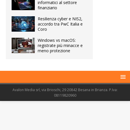
informatici al settore
finanziario
Resilienza cyber e NIS2,
accordo tra PwC Italia e
Coro
Windows vs macOS:
registrate più minacce e
meno protezione
Avalon Media srl, via Brioschi, 29 20842 Besana in Brianza. P.Iva:
08119820960