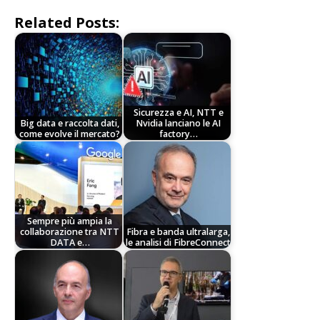
Related Posts:
Sicurezza e AI, NTT e
Big data e raccolta dati,
Nvidia lanciano le AI
come evolve il mercato?
factory…
Sempre più ampia la
collaborazione tra NTT
Fibra e banda ultralarga,
DATA e…
le analisi di FibreConnect