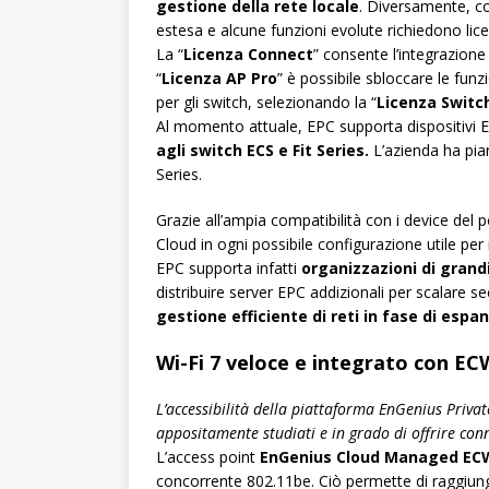
gestione della rete locale
. Diversamente, c
estesa e alcune funzioni evolute richiedono lice
La “
Licenza Connect
” consente l’integrazion
“
Licenza AP Pro
” è possibile sbloccare le fun
per gli switch, selezionando la “
Licenza Switc
Al momento attuale, EPC supporta dispositivi E
agli switch ECS e Fit Series.
L’azienda ha pia
Series.
Grazie all’ampia compatibilità con i device del 
Cloud in ogni possibile configurazione utile per 
EPC supporta infatti
organizzazioni di grand
distribuire server EPC addizionali per scalare
gestione efficiente di reti in fase di espan
Wi-Fi 7 veloce e integrato con E
L’accessibilità della piattaforma EnGenius Privat
appositamente studiati e in grado di offrire conn
L’access point
EnGenius Cloud Managed ECW5
concorrente 802.11be. Ciò permette di raggiung