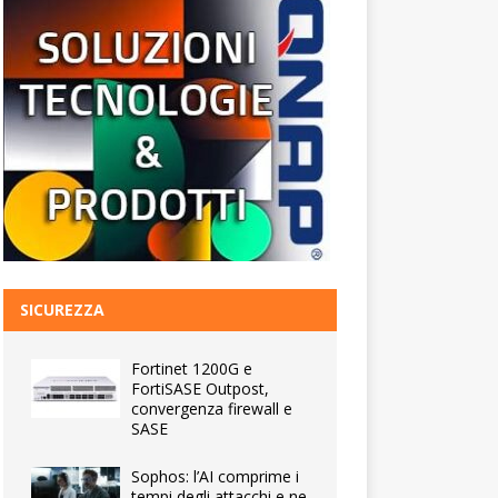
SICUREZZA
Fortinet 1200G e
FortiSASE Outpost,
convergenza firewall e
SASE
Sophos: l’AI comprime i
tempi degli attacchi e ne