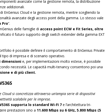
omponenti avanzate come la gestione remota, la distribuzione
nze addizionali.
e di EnGenius Cloud e la gestione remota, mentre scegliendo la
zionalità avanzate degli access point della gamma. Lo stesso vale
h Pro
”.
nGenius delle famiglie di
access point ECW e Fit Series, oltre
nificato il futuro supporto degli switch extender della gamma EXT
portfolio è possibile definire il comportamento di EnGenius Private
il tipo di impresa e di scenario operativo.
i dimensioni
e, per implementazioni molto estese, è possibile
 secondo necessità. Le capacità multi-tenancy consentono poi una
sione e di più client.
CW536S
e Cloud si concretizza attraverso un’ampia serie di dispositivi
ettività scalabile per le imprese.
36S supporta lo standard Wi-Fi 7
e l’architettura tri-
ere prestazioni sino a
11.600 Mbps su 6 GHz, 5.800 Mbps (5