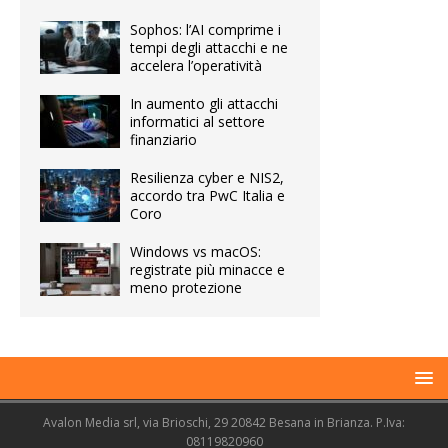
Sophos: l’AI comprime i
tempi degli attacchi e ne
accelera l’operatività
In aumento gli attacchi
informatici al settore
finanziario
Resilienza cyber e NIS2,
accordo tra PwC Italia e
Coro
Windows vs macOS:
registrate più minacce e
meno protezione
Avalon Media srl, via Brioschi, 29 20842 Besana in Brianza. P.Iva:
08119820960