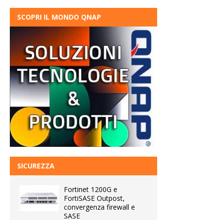
SCOPRI IL MONDO QNAP
SICUREZZA
Fortinet 1200G e
FortiSASE Outpost,
convergenza firewall e
SASE