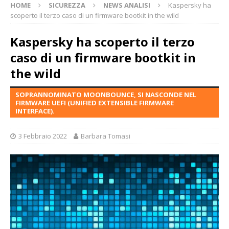
HOME
SICUREZZA
NEWS ANALISI
Kaspersky ha
scoperto il terzo caso di un firmware bootkit in the wild
Kaspersky ha scoperto il terzo
caso di un firmware bootkit in
the wild
SOPRANNOMINATO MOONBOUNCE, SI NASCONDE NEL
FIRMWARE UEFI (UNIFIED EXTENSIBLE FIRMWARE
INTERFACE).
3 Febbraio 2022
Barbara Tomasi