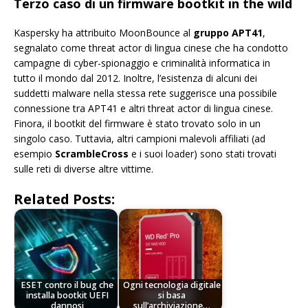
Terzo caso di un firmware bootkit in the wild
Kaspersky ha attribuito MoonBounce al
gruppo APT41
,
segnalato come threat actor di lingua cinese che ha condotto
campagne di cyber-spionaggio e criminalità informatica in
tutto il mondo dal 2012. Inoltre, l’esistenza di alcuni dei
suddetti malware nella stessa rete suggerisce una possibile
connessione tra APT41 e altri threat actor di lingua cinese.
Finora, il bootkit del firmware è stato trovato solo in un
singolo caso. Tuttavia, altri campioni malevoli affiliati (ad
esempio
ScrambleCross
e i suoi loader) sono stati trovati
sulle reti di diverse altre vittime.
Related Posts:
ESET contro il bug che
Ogni tecnologia digitale
installa bootkit UEFI
si basa
dannosi
sull’archiviazione…