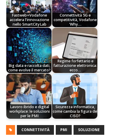
Fastweb+Vodafone
Connettività 5G e
accelera l'innovazione
competitività, Vodafone
nello SmartCityLab
‘Why…
Regime forfettario e
Big data e raccolta dati,
fatturazione elettronica:
come evolve il mercato?
ecco…
Lavoro ibrido e digital
Sicurezza informatica,
workplace: le soluzioni
come cambia la figura del
per le PMI
CISO?
CONNETTIVITÀ
PMI
SOLUZIONE