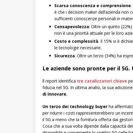
Scarsa conoscenza e comprensione
.
è che i decision maker dell’azienda non 
sufficienti conoscenze personali in mater
Consapevolezza
: Oltre un quinto (22%
non è una priorità attuale per le loro azi
Costo e complessità
. Il 15% si è dich
le tecnologie necessarie.
Sicurezza
. Oltre un terzo (34%) ha espr
Le aziende sono pronte per il 5G. 
ll report identifica
tre catalizzatori chiave
per
fiducia nel 5G. In ultima analisi, la sua adozion
di innovare.
Un terzo dei technology buyer
ha affermato 
per ridurre i costi rappresenterebbero un ince
il 5G a meno che la fornitura offerta dai gesto
Cosa che a sua volta dipende dalla capacità dei
disponibile e conveniente lo spettro 5G nelle b