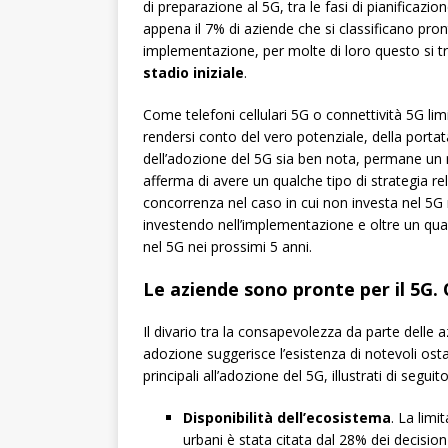
di preparazione al 5G, tra le fasi di pianificaz
appena il 7% di aziende che si classificano pron
implementazione, per molte di loro questo si 
stadio iniziale
.
Come telefoni cellulari 5G o connettività 5G lim
rendersi conto del vero potenziale, della portat
dell’adozione del 5G sia ben nota, permane un
afferma di avere un qualche tipo di strategia re
concorrenza nel caso in cui non investa nel 5G 
investendo nell’implementazione e oltre un qua
nel 5G nei prossimi 5 anni.
Le aziende sono pronte per il 5G. 
Il divario tra la consapevolezza da parte delle 
adozione suggerisce l’esistenza di notevoli osta
principali all’adozione del 5G, illustrati di seguito
Disponibilità dell’ecosistema
. La limi
urbani è stata citata dal 28% dei decisio