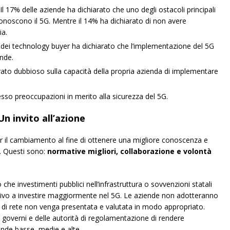
 Il 17% delle aziende ha dichiarato che uno degli ostacoli principali
conoscono il 5G. Mentre il 14% ha dichiarato di non avere
ia.
) dei technology buyer ha dichiarato che l’implementazione del 5G
ende.
iarato dubbioso sulla capacità della propria azienda di implementare
esso preoccupazioni in merito alla sicurezza del 5G.
Un invito all’azione
 il cambiamento al fine di ottenere una migliore conoscenza e
e. Questi sono:
normative migliori, collaborazione e volontà
che investimenti pubblici nell’infrastruttura o sovvenzioni statali
ntivo a investire maggiormente nel 5G. Le aziende non adotteranno
ri di rete non venga presentata e valutata in modo appropriato.
 governi e delle autorità di regolamentazione di rendere
ande basse, medie e alte.