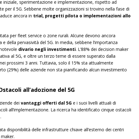
ione iniziale, sperimentazione e implementazione, rispetto ad
te per il 5G. Sebbene molte organizzazioni si trovino nella fase di
traduce ancora in
trial, progetti pilota o implementazioni allo
itata per fleet service o zone rurali. Alcune devono ancora
a e della pervasività del 5G. In media, sebbene l’importanza
 notevole
divario negli investimenti
. L’88% dei decision maker
lativa al 5G, e oltre un terzo teme di essere superato dalla
nei prossimi 3 anni. Tuttavia, solo il 15% sta attualmente
rto (29%) delle aziende non sta pianificando alcun investimento
Ostacoli all’adozione del 5G
aziende dei
vantaggi offerti dal 5G
e i suoi livelli attuali di
coli all’implementazione. La ricerca ha identificato cinque ostacoli
.
tata disponibilità delle infrastrutture chiave all’esterno dei centri
n maker.