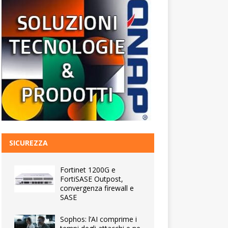
SICUREZZA
Fortinet 1200G e
FortiSASE Outpost,
convergenza firewall e
SASE
Sophos: l’AI comprime i