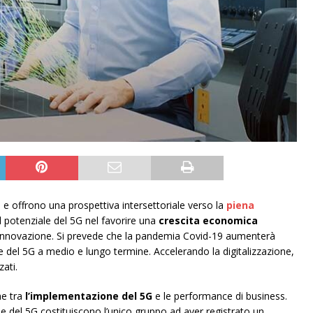
e offrono una prospettiva intersettoriale verso la
piena
 il potenziale del 5G nel favorire una
crescita economica
i innovazione. Si prevede che la pandemia Covid-19 aumenterà
re del 5G a medio e lungo termine. Accelerando la digitalizzazione,
ati.
ne tra
l’implementazione del 5G
e le performance di business.
 del 5G costituiscono l’unico gruppo ad aver registrato un