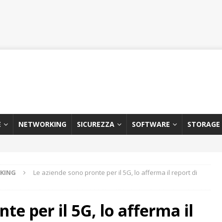
E
NETWORKING
SICUREZZA
SOFTWARE
STORAGE
KING
Le aziende sono pronte per il 5G, lo afferma il report di
te per il 5G, lo afferma il