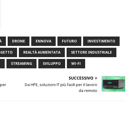
À
DRONE
ENNOVA
FUTURO
INVESTIMENTO
OGETTO
REALTÀ AUMENTATA
SETTORE INDUSTRIALE
P
STREAMING
SVILUPPO
WI-FI
SUCCESSIVO
 per
Da HPE, soluzioni IT più facili per il lavoro
da remoto