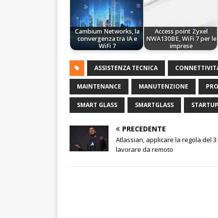
Cambium Networks, la
Access point Zyxel
convergenza tra IA e
NWA130BE, WiFi 7 per le
WiFi 7
imprese
ASSISTENZA TECNICA
CONNETTIVIT
MAINTENANCE
MANUTENZIONE
PR
SMART GLASS
SMARTGLASS
STARTU
PRECEDENTE
Atlassian, applicare la regola del 3
lavorare da remoto