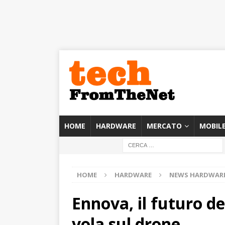
HOME
HARDWARE
MERCATO
MOBIL
HOME
HARDWARE
NEWS HARDWAR
Ennova, il futuro d
vola sul drone