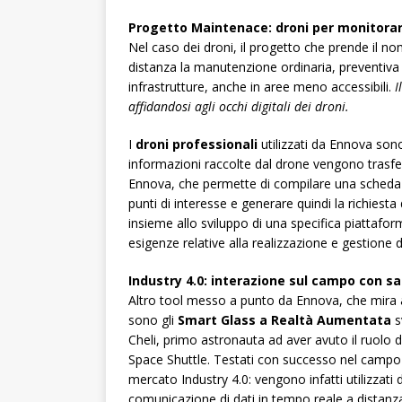
Progetto Maintenace: droni per monitorare
Nel caso dei droni, il progetto che prende il n
distanza la manutenzione ordinaria, preventiva 
infrastrutture, anche in aree meno accessibili.
I
affidandosi agli occhi digitali dei droni.
I
droni professionali
utilizzati da Ennova sono
informazioni raccolte dal drone vengono trasfe
Ennova, che permette di compilare una scheda 
punti di interesse e generare quindi la richiesta 
insieme allo sviluppo di una specifica piattafo
esigenze relative alla realizzazione e gestione del
Industry 4.0: interazione sul campo con s
Altro tool messo a punto da Ennova, che mira 
sono gli
Smart Glass a Realtà Aumentata
s
Cheli, primo astronauta ad aver avuto il ruolo
Space Shuttle. Testati con successo nel campo 
mercato Industry 4.0: vengono infatti utilizzat
comunicazione di dati in tempo reale a distanz