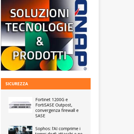
SICUREZZA
Fortinet 1200G e
FortiSASE Outpost,
convergenza firewall e
SASE
Sophos: l’AI comprime i
tempi degli attacchi e ne