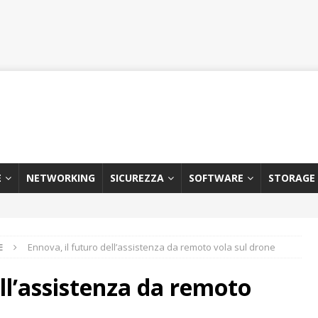
E
NETWORKING
SICUREZZA
SOFTWARE
STORAGE
E
Ennova, il futuro dell’assistenza da remoto vola sul drone
ell’assistenza da remoto