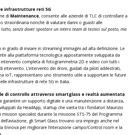
 infrastrutture reti 5G
ome di
Maintenance
, consente alle aziende di TLC di controllare a
o straordinaria nonché di valutare danni o guasti alle
l tutto, senza dover spostare un intero team di tecnici sul posto, ma
 in grado di inviare in streaming immagini ad alta definizione. Le
rite alla piattaforma tecnologica appositamente sviluppata da
intervento completa di fotogrammetria 2D e video con tutti i
di intervento. L’intervento dei droni, guidati da piloti addestrati,
rma IoT, rappresentano uno strumento utile a supportare le future
le infrastrutture di rete 5G in Italia.
ale di controllo attraverso smartglass e realtà aumentata
a garantire un supporto digitale e una manutenzione a distanza,
viluppati da HeadApp, startup che vanta tra i fondatori Maurizio
 di mission specialist durante la missione STS-75 del Programma
dell’aviazione, gli Smart Glass trovano ora impiego anche nel
i da Ennova per migliorare l’interazione campo/Control room e la
a.