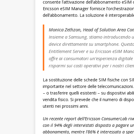
consente l’attivazione dell’abbonamento eSIM 
Ericsson eSIM Manager fornisce l’orchestrazio
dell’abbonamento. La soluzione è interoperabile
Monica Zethzon, Head of Solution Area Com
Insieme a Samsung, stiamo introducendo un
device direttamente su smartphone. Questa a
Entitlement Server e su Ericsson eSIM Mana
offre ai consumatori un’esperienza digitale
risparmi sui costi operativi per i nostri clien
La sostituzione delle schede SIM fisiche con SI
importante nel settore delle telecomunicazion
– o trasferire quelli esistenti – su dispositivi a
vendita fisico. Si prevede che il numero di dis
utenti nei prossimi anni.
Un recente report dell’Ericsson ConsumerLab riv
con il 94% degli intervistati disposto a pagare un
abbonamento, mentre l’86% è interessato a speri