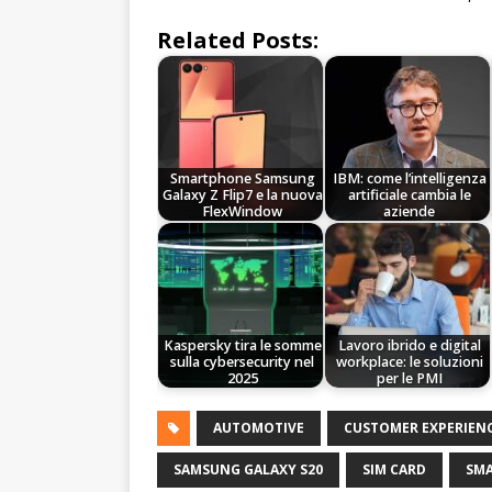
Related Posts:
Smartphone Samsung
IBM: come l’intelligenza
Galaxy Z Flip7 e la nuova
artificiale cambia le
FlexWindow
aziende
Kaspersky tira le somme
Lavoro ibrido e digital
sulla cybersecurity nel
workplace: le soluzioni
2025
per le PMI
AUTOMOTIVE
CUSTOMER EXPERIEN
SAMSUNG GALAXY S20
SIM CARD
SM