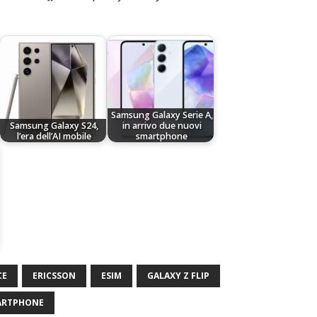
Samsung Galaxy Serie A,
Samsung Galaxy S24,
in arrivo due nuovi
l’era dell’AI mobile
smartphone
CE
ERICSSON
ESIM
GALAXY Z FLIP
ARTPHONE