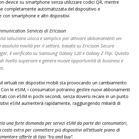
on-device su smartphone senza utilizzare codici QR, mentre
ne completamente automatizzata del dispositivo e
 con smartphone e altri dispositivi.
munication Services di Ericsson
a soluzione unica e semplice per attivare abbonamenti on-
ssoluta novità per il settore, basata su Ericsson Secure
ger, è verificata su Samsung Galaxy S20 e Galaxy Z Flip. Questo
 di livello superiore e genera nuove opportunità di business e
ti.
M virtuali nei dispositivi mobili sta provocando un cambiamento
i. Con le eSIM, i consumatori potranno gestire nuovi abbonamenti
bilitati con eSIM in pochi secondi, senza doversi recare in un punto
positivi eSIM aumenterà rapidamente, raggiungendo miliardi di
ela una forte domanda per servizi eSIM da parte dei consumatori,
 costo extra per connettere più dispositivi all’attuale piano di
mentare offerte di tipo “try and buy”.