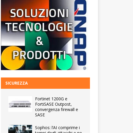
SICUREZZA
Fortinet 1200G e
FortiSASE Outpost,
convergenza firewall e
SASE
Sophos: l’AI comprime i
tempi degli attacchi e ne