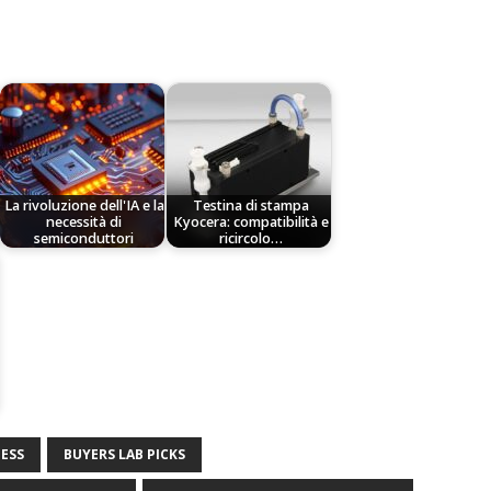
La rivoluzione dell'IA e la
Testina di stampa
necessità di
Kyocera: compatibilità e
semiconduttori
ricircolo…
ESS
BUYERS LAB PICKS