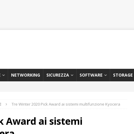
E
NETWORKING
SICUREZZA
SOFTWARE
STORAGE
E
Tre Winter 2020 Pick Award ai sistemi multifunzione Kyocera
k Award ai sistemi
era