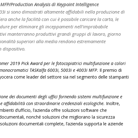
 MFP/Production Analysis di Keypoint Intelligence
03i si sono dimostrati altamente affidabili nella produzione di
ra anche la facilità con cui è possibile caricare la carta, le
cedure per eliminare gli inceppamenti nell’improbabile
sitivi manterranno produttivi grandi gruppi di lavoro, giorno
unzionalità superiori alla media rendono estremamente
n dispositivo.
mmer 2019 Pick Award per le fotocopiatrici multifunzione a colori
i monocromatici TASKalfa 6003i, 5003i e 4003i MFP.
Il premio di
Kyocera come leader del settore sia nel segmento delle stampanti
one dei documenti degli uffici fornendo sistemi multifunzione e
affidabilità con straordinarie credenziali ecologiche.
Inoltre,
ienti d’ufficio, l’azienda offre soluzioni software che
o documentali, nonché soluzioni che migliorano la sicurezza
rso soluzioni documentali complete, l’azienda supporta le aziende