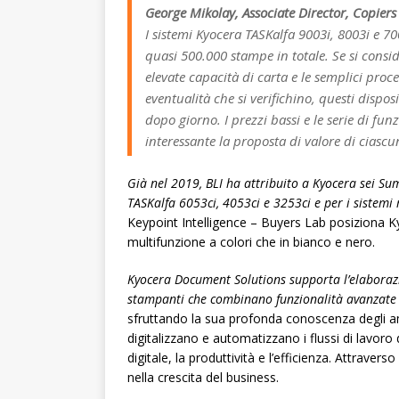
George Mikolay, Associate Director, Copiers
I sistemi Kyocera TASKalfa 9003i, 8003i e 70
quasi 500.000 stampe in totale. Se si conside
elevate capacità di carta e le semplici pro
eventualità che si verifichino, questi dispo
dopo giorno. I prezzi bassi e le serie di f
interessante la proposta di valore di ciascu
Già nel 2019, BLI ha attribuito a Kyocera sei Su
TASKalfa 6053ci, 4053ci e 3253ci e per i sistem
Keypoint Intelligence – Buyers Lab posiziona 
multifunzione a colori che in bianco e nero.
Kyocera Document Solutions supporta l’elaborazi
stampanti che combinano funzionalità avanzate e 
sfruttando la sua profonda conoscenza degli amb
digitalizzano e automatizzano i flussi di lavor
digitale, la produttività e l’efficienza. Attrave
nella crescita del business.