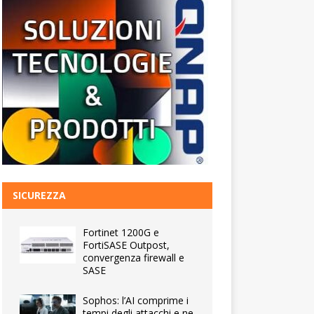
SICUREZZA
Fortinet 1200G e
FortiSASE Outpost,
convergenza firewall e
SASE
Sophos: l’AI comprime i
tempi degli attacchi e ne