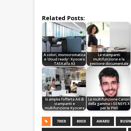
Related Posts:
A colori, monocromatica
Le stampanti
e ‘cloud ready’: Kyocera
multifunzione e la
TASKalfa A3
gestione documentale
Si amplia l’offerta A4 di
Le multifunzione Canon
stampanti e
della gamma i-SENSYS X
multifunzione Kyocera
per le PMI
7003I
8003I
AWARD
BUSIN