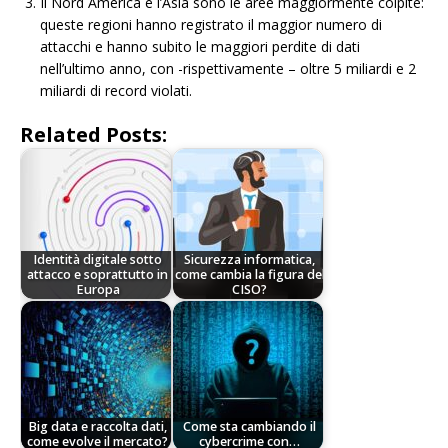
Il Nord America e l’Asia sono le aree maggiormente colpite:
queste regioni hanno registrato il maggior numero di
attacchi e hanno subito le maggiori perdite di dati
nell’ultimo anno, con -rispettivamente – oltre 5 miliardi e 2
miliardi di record violati.
Related Posts:
Identità digitale sotto
Sicurezza informatica,
attacco e soprattutto in
come cambia la figura del
Europa
CISO?
Big data e raccolta dati,
Come sta cambiando il
come evolve il mercato?
cybercrime con…