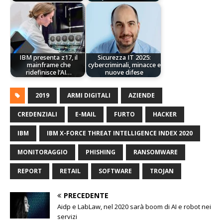
IBM presenta z17, il
Sicurezza IT 2025:
mainframe che
cybercriminali, minacce e
ridefinisce l’AI…
nuove difese
2019
ARMI DIGITALI
AZIENDE
CREDENZIALI
E-MAIL
FURTO
HACKER
IBM
IBM X-FORCE THREAT INTELLIGENCE INDEX 2020
MONITORAGGIO
PHISHING
RANSOMWARE
REPORT
RETAIL
SOFTWARE
TROJAN
PRECEDENTE
Aidp e LabLaw, nel 2020 sarà boom di AI e robot nei
servizi