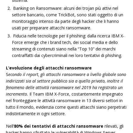
sistema.
Banking on Ransomware: alcuni dei trojan più attivi nel
settore bancario, come TrickBot, sono stati oggetto di un
monitoraggio intenso da parte degli hacker che li hanno
usati per preparare attacchi ransomware.
Fiducia nelle tecnologie per il phishing: dalla ricerca IBM X-
Force emerge che i brand tech, dei social media e dello
streaming di contenuti siano nella “Top 10” dei marchi
contraffatti dai cybercriminali nei loro tentativi di phishing.
L’evoluzione degli attacchi ransomware
S
econdo il report, gli attacchi ransomware a livello globale sono
indirizzati sia al settore pubblico sia a quello privato, inoltre il
fenomeno delle attività ransomware nel 2019 ha registrato un
incremento.
Il Team IBM X-Force, costantemente impegnato
nel fronteggiare le attività ransomware in 13 diversi settori in
tutto il mondo, evidenzia come questi attacchi siano perpetrati
indistintamente in ogni settore.
Nell’
80% dei tentativi di attacchi ransomware
rilevati, gli
hacker hanno sfruttato le vulnerabilità di Windows Server