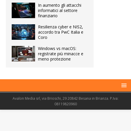
In aumento gli attacchi
informatici al settore
finanziario
Resilienza cyber e NIS2,
accordo tra PwC Italia e
Coro
Windows vs macOS:
registrate più minacce e
meno protezione
Avalon Media srl, via Brioschi, 29 20842 Besana in Brianza. P.Iva:
08119820960