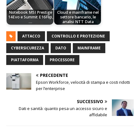
Notebook MSI Prestige
Cloud e mainframe nel
14Evo e Summit E16Flip,
settore bancario, le
…
analisi NTT Data
ATTACCO
CONTROLLO E PROTEZIONE
CYBERSICUREZZA
DATO
MAINFRAME
PIATTAFORMA
PROCESSORE
PRECEDENTE
Epson Workforce, velocità di stampa e costi ridotti
per l’enterprise
SUCCESSIVO
Dati e sanità: quanto pesa un accesso sicuro e
affidabile