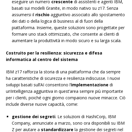
eseguire un numero
crescente
di assistenti e agenti IBM,
basati sui modelli Granite, in modo nativo su z17. Senza
assumersi il
rischio
aggiuntivo associato allo spostamento
dei dati o della logica di business al di fuori della
piattaforma. Insieme, queste soluzioni sono progettate per
formare uno stack ottimizzato, che consente ai clienti di
aumentare la produttività in modo sicuro e su larga scala.
Costruito per la resilienza: sicurezza e difesa
informatica al centro del sistema
IBM z17 rafforza la storia di una piattaforma che da sempre
ha caratteristiche di sicurezza e resilienza indiscusse. I nuovi
sviluppi basati sull’AI consentono l’
implementazione
di
un’intelligenza aggiuntiva in quest’area sempre più importante
per i clienti, poiché ogni giorno compaiono nuove minacce. Ciò
include diverse nuove capacità, come:
gestione dei segreti
. Le soluzioni di HashiCorp, IBM
Company, annunciate a marzo, sono ora disponibili su IBM
Z per aiutare a
standardizzare
la gestione dei segreti nel