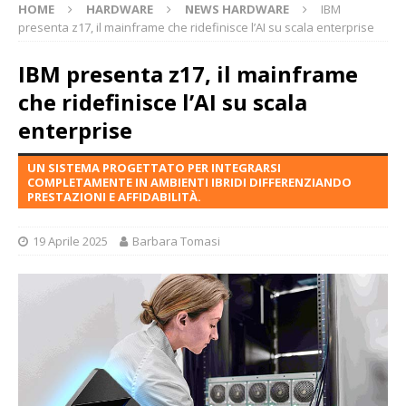
HOME
HARDWARE
NEWS HARDWARE
IBM
presenta z17, il mainframe che ridefinisce l’AI su scala enterprise
IBM presenta z17, il mainframe
che ridefinisce l’AI su scala
enterprise
UN SISTEMA PROGETTATO PER INTEGRARSI
COMPLETAMENTE IN AMBIENTI IBRIDI DIFFERENZIANDO
PRESTAZIONI E AFFIDABILITÀ.
19 Aprile 2025
Barbara Tomasi