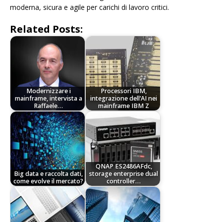
moderna, sicura e agile per carichi di lavoro critici.
Related Posts:
Modernizzare i
Processori IBM,
mainframe, intervista a
integrazione dell’AI nei
Raffaele…
mainframe IBM Z
QNAP ES2486AFdc,
Big data e raccolta dati,
storage enterprise dual
come evolve il mercato?
controller…