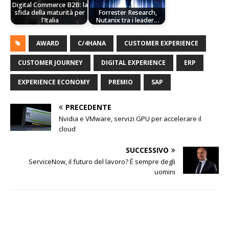
Digital Commerce B2B: la
sfida della maturità per
Forrester Research,
l’Italia
Nutanix tra i leader…
AWARD
C/4HANA
CUSTOMER EXPERIENCE
CUSTOMER JOURNEY
DIGITAL EXPERIENCE
ERP
EXPERIENCE ECONOMY
PREMIO
SAP
PRECEDENTE
Nvidia e VMware, servizi GPU per accelerare il
cloud
SUCCESSIVO
ServiceNow, il futuro del lavoro? È sempre degli
uomini