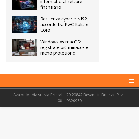
informatici al settore
finanziario
Resilienza cyber e NIS2,
accordo tra PwC Italia e
Coro
Windows vs macOS:
registrate più minacce e
meno protezione
Avalon Media srl, via Brioschi, 29 20842 Besana in Brianza. P.Iva:
08119820960