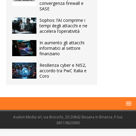
convergenza firewall e
SASE
Sophos: l’AI comprime i
tempi degli attacchi e ne
accelera l’operatività
In aumento gli attacchi
informatici al settore
finanziario
Resilienza cyber e NIS2,
accordo tra PwC Italia e
Coro
Avalon Media srl, via Brioschi, 29 20842 Besana in Brianza. P.Iva:
08119820960