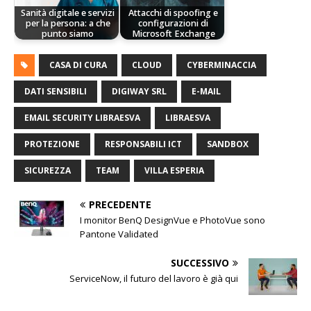
Sanità digitale e servizi
Attacchi di spoofing e
per la persona: a che
configurazioni di
punto siamo
Microsoft Exchange
CASA DI CURA
CLOUD
CYBERMINACCIA
DATI SENSIBILI
DIGIWAY SRL
E-MAIL
EMAIL SECURITY LIBRAESVA
LIBRAESVA
PROTEZIONE
RESPONSABILI ICT
SANDBOX
SICUREZZA
TEAM
VILLA ESPERIA
PRECEDENTE
I monitor BenQ DesignVue e PhotoVue sono
Pantone Validated
SUCCESSIVO
ServiceNow, il futuro del lavoro è già qui