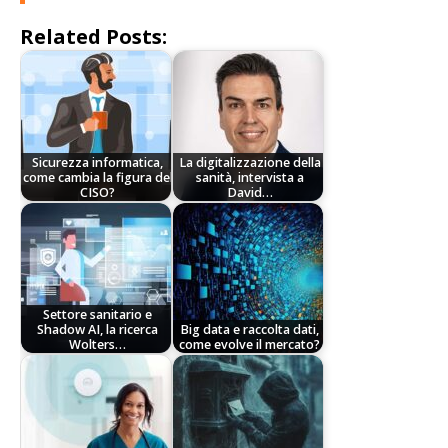
Related Posts:
Sicurezza informatica,
La digitalizzazione della
come cambia la figura del
sanità, intervista a
CISO?
David…
Settore sanitario e
Shadow AI, la ricerca
Big data e raccolta dati,
Wolters…
come evolve il mercato?