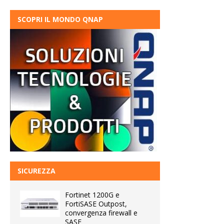
SCOPRI IL MONDO QNAP
SICUREZZA
Fortinet 1200G e
FortiSASE Outpost,
convergenza firewall e
SASE