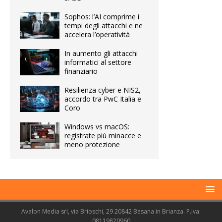
Sophos: l’AI comprime i
tempi degli attacchi e ne
accelera l’operatività
In aumento gli attacchi
informatici al settore
finanziario
Resilienza cyber e NIS2,
accordo tra PwC Italia e
Coro
Windows vs macOS:
registrate più minacce e
meno protezione
Avalon Media srl, via Brioschi, 29 20842 Besana in Brianza. P.Iva:
08119820960