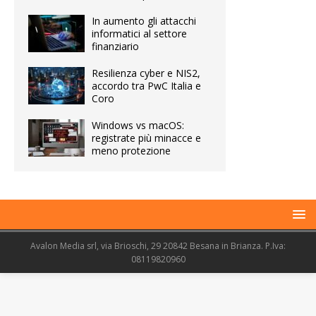
In aumento gli attacchi
informatici al settore
finanziario
Resilienza cyber e NIS2,
accordo tra PwC Italia e
Coro
Windows vs macOS:
registrate più minacce e
meno protezione
Avalon Media srl, via Brioschi, 29 20842 Besana in Brianza. P.Iva:
08119820960