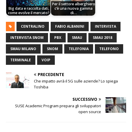
Per il settore alberghiero
Big data e raccolta dati,
c’è una nuova gamma
come evolve il mercato?
di…
CENTRALINO
FABIO ALBANINI
INTERVISTA
INTERVISTA SNOM
PBX
SMAU
SMAU 2018
SMAU MILANO
SNOM
TELEFONIA
TELEFONO
TERMINALE
VOIP
PRECEDENTE
Che impatto avrà il 5G sulle aziende? Lo spiega
Toshiba
SUCCESSIVO
SUSE Academic Program prepara gli sviluppatori
open source