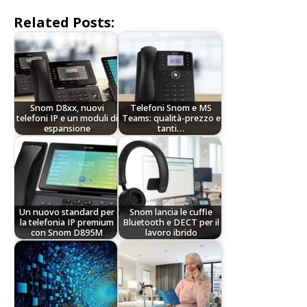
Related Posts:
Snom D8xx, nuovi
Telefoni Snom e MS
telefoni IP e un moduli di
Teams: qualità-prezzo e
espansione
tanti…
Un nuovo standard per
Snom lancia le cuffie
la telefonia IP premium
Bluetooth e DECT per il
con Snom D895M
lavoro ibrido