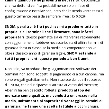
canale quando se ne presenti la necessità.
Circostanza
che, va detto, si verifica probabilmente solo in fase di
configurazione e installazione, dato che l’azienda vanta tassi di
guasto talmente bassi da sembrare irreali: lo 0,02%.
SNOM, peraltro, è fra i pochissimi a produrre tutto in
proprio: sia i terminali che i firmware, sono infatti
proprietari
. Questo permette sia di intervenire rapidamente
con aggiornamenti, laddove necessario, sia di offrire termini di
garanzia “best in class”: se la media dei competitor non va
oltre il classico anno di garanzia legale,
SNOM estende a
tutti i propri clienti questo periodo a ben 3 anni.
Non solo, va ricordato che gli aggiornamenti software dei
terminali non sono soggetti al pagamento di alcun canone, ma
sono erogati gratuitamente. Non stupisce dunque il successo
di SNOM, che nel Belpaese si attesta ai vertici del mercato;
Albanini ha ben descritto l’offerta:
prodotti al top del
mercato come qualità, ma venduti a un prezzo nella
media, unitamente ai sopracitati vantaggi in termini di
garanzia, ne fanno una scelta fattibile a occhi chiusi.