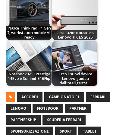
Nasce ThinkPad P1 Gen
7, workstation mobile AI-
Le soluzioni business
ready
Lenovo al CES 2025
Notebook MSI Prestige
Ecco i nuovi device
14Evo e Summit E16Flip,
Lenovo guidati
…
dall’intelligenza…
ACCORDI
CAMPIONATO F1
FERRARI
LENOVO
NOTEBOOK
PARTNER
PARTNERSHIP
SCUDERIA FERRARI
SPONSORIZZAZIONE
SPORT
TABLET