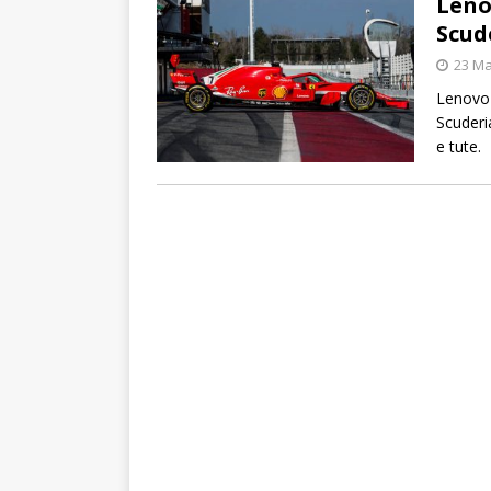
Leno
Scud
23 Ma
Lenovo 
Scuderi
e tute.