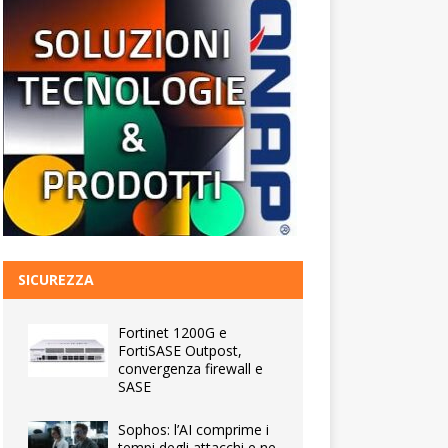
SICUREZZA
Fortinet 1200G e
FortiSASE Outpost,
convergenza firewall e
SASE
Sophos: l’AI comprime i
tempi degli attacchi e ne