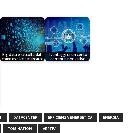
Big data e raccolta dati,
I vantaggi di un conto
come evolve il mercato?
corrente innovativo
TI
DATACENTER
EFFICIENZA ENERGETICA
ENERGIA
TOM NATION
VERTIV