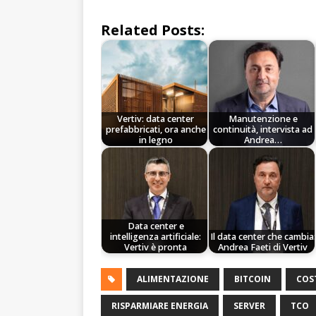
Related Posts:
Vertiv: data center
Manutenzione e
prefabbricati, ora anche
continuità, intervista ad
in legno
Andrea…
Data center e
intelligenza artificiale:
Il data center che cambia:
Vertiv è pronta
Andrea Faeti di Vertiv
ALIMENTAZIONE
BITCOIN
COS
RISPARMIARE ENERGIA
SERVER
TCO