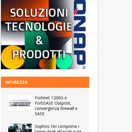
SICUREZZA
Fortinet 1200G e
FortiSASE Outpost,
convergenza firewall e
SASE
Sophos: l’AI comprime i
tempi degli attacchi e ne