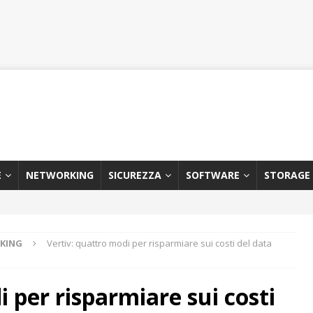
E
NETWORKING
SICUREZZA
SOFTWARE
STORAGE
KING
Vertiv: quattro modi per risparmiare sui costi del data
 per risparmiare sui costi