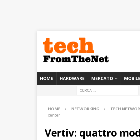
HOME
HARDWARE
MERCATO
MOBIL
HOME
NETWORKING
TECH NETWOR
center
Vertiv: quattro modi