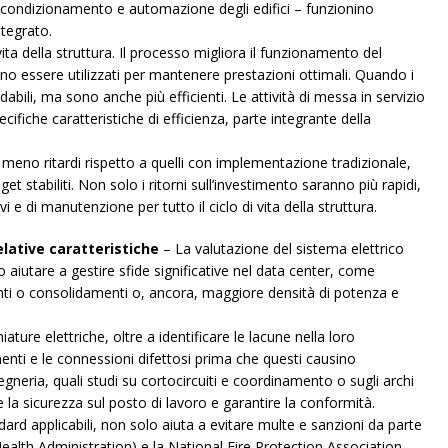
o/condizionamento e automazione degli edifici – funzionino
tegrato.
 vita della struttura. Il processo migliora il funzionamento del
 essere utilizzati per mantenere prestazioni ottimali. Quando i
abili, ma sono anche più efficienti. Le attività di messa in servizio
cifiche caratteristiche di efficienza, parte integrante della
no ritardi rispetto a quelli con implementazione tradizionale,
t stabiliti. Non solo i ritorni sull’investimento saranno più rapidi,
e di manutenzione per tutto il ciclo di vita della struttura.
elative caratteristiche
– La valutazione del sistema elettrico
aiutare a gestire sfide significative nel data center, come
enti o consolidamenti o, ancora, maggiore densità di potenza e
ture elettriche, oltre a identificare le lacune nella loro
nti e le connessioni difettosi prima che questi causino
ingegneria, quali studi su cortocircuiti e coordinamento o sugli archi
re la sicurezza sul posto di lavoro e garantire la conformità.
ard applicabili, non solo aiuta a evitare multe e sanzioni da parte
alth Administration) e la National Fire Protection Association