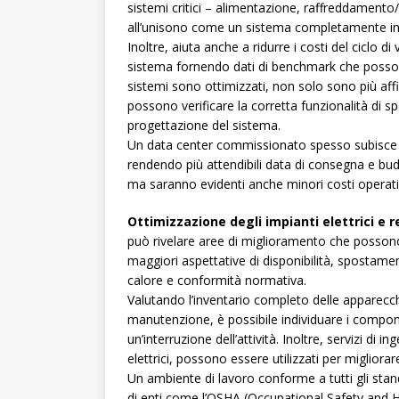
sistemi critici – alimentazione, raffreddament
all’unisono come un sistema completamente in
Inoltre, aiuta anche a ridurre i costi del ciclo di
sistema fornendo dati di benchmark che possono
sistemi sono ottimizzati, non solo sono più affid
possono verificare la corretta funzionalità di spe
progettazione del sistema.
Un data center commissionato spesso subisce me
rendendo più attendibili data di consegna e budge
ma saranno evidenti anche minori costi operativi 
Ottimizzazione degli impianti elettrici e r
può rivelare aree di miglioramento che possono 
maggiori aspettative di disponibilità, spostam
calore e conformità normativa.
Valutando l’inventario completo delle apparecchia
manutenzione, è possibile individuare i compone
un’interruzione dell’attività. Inoltre, servizi di 
elettrici, possono essere utilizzati per migliora
Un ambiente di lavoro conforme a tutti gli stand
di enti come l’OSHA (Occupational Safety and He