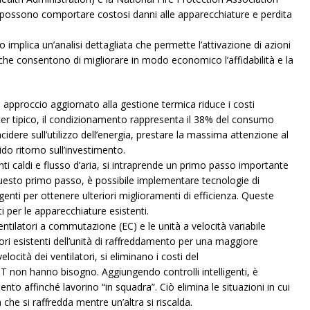
 possono comportare costosi danni alle apparecchiature e perdita
ico implica un’analisi dettagliata che permette l’attivazione di azioni
o che consentono di migliorare in modo economico l’affidabilità e la
approccio aggiornato alla gestione termica riduce i costi
enter tipico, il condizionamento rappresenta il 38% del consumo
cidere sull’utilizzo dell’energia, prestare la massima attenzione al
o ritorno sull’investimento.
 caldi e flusso d’aria, si intraprende un primo passo importante
 questo primo passo, è possibile implementare tecnologie di
lligenti per ottenere ulteriori miglioramenti di efficienza. Queste
 per le apparecchiature esistenti.
entilatori a commutazione (EC) e le unità a velocità variabile
atori esistenti dell’unità di raffreddamento per una maggiore
locità dei ventilatori, si eliminano i costi del
T non hanno bisogno. Aggiungendo controlli intelligenti, è
ento affinché lavorino “in squadra”. Ciò elimina le situazioni in cui
che si raffredda mentre un’altra si riscalda.