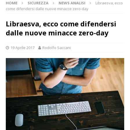
HOME
SICUREZZA
NEWS ANALISI
Libraesva, ecco
come difendersi dalle nuove minacce zero-day
Libraesva, ecco come difendersi
dalle nuove minacce zero-day
19 Aprile 2017
Rodolfo Saccani