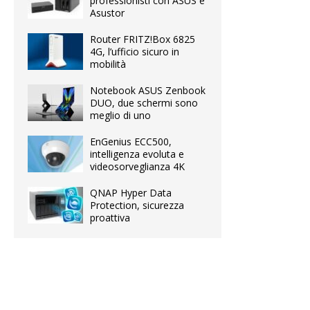
professionisti con ASUS e
Asustor
Router FRITZ!Box 6825
4G, l’ufficio sicuro in
mobilità
Notebook ASUS Zenbook
DUO, due schermi sono
meglio di uno
EnGenius ECC500,
intelligenza evoluta e
videosorveglianza 4K
QNAP Hyper Data
Protection, sicurezza
proattiva