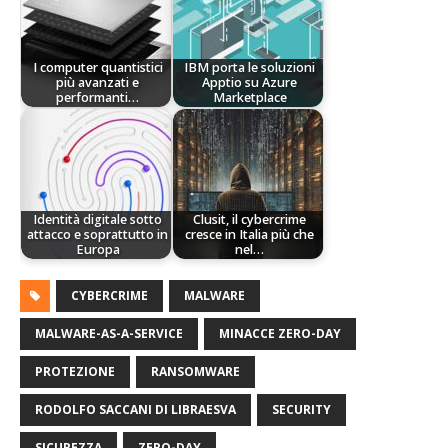
I computer quantistici
IBM porta le soluzioni
più avanzati e
Apptio su Azure
performanti…
Marketplace
Identità digitale sotto
Clusit, il cybercrime
attacco e soprattutto in
cresce in Italia più che
Europa
nel…
CYBERCRIME
MALWARE
MALWARE-AS-A-SERVICE
MINACCE ZERO-DAY
PROTEZIONE
RANSOMWARE
RODOLFO SACCANI DI LIBRAESVA
SECURITY
SICUREZZA
ZERO-DAY