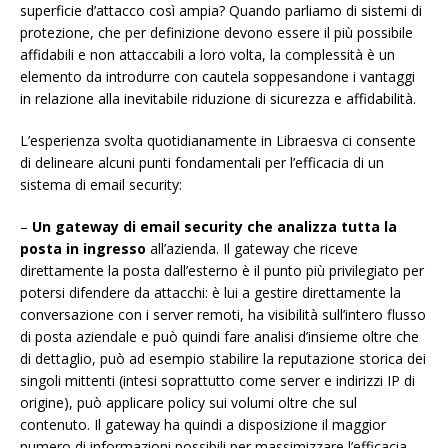
superficie d’attacco così ampia? Quando parliamo di sistemi di
protezione, che per definizione devono essere il più possibile
affidabili e non attaccabili a loro volta, la complessità è un
elemento da introdurre con cautela soppesandone i vantaggi
in relazione alla inevitabile riduzione di sicurezza e affidabilità.
L’esperienza svolta quotidianamente in Libraesva ci consente
di delineare alcuni punti fondamentali per l’efficacia di un
sistema di email security:
–
Un gateway di email security che analizza tutta la
posta in ingresso
all’azienda. Il gateway che riceve
direttamente la posta dall’esterno è il punto più privilegiato per
potersi difendere da attacchi: è lui a gestire direttamente la
conversazione con i server remoti, ha visibilità sull’intero flusso
di posta aziendale e può quindi fare analisi d’insieme oltre che
di dettaglio, può ad esempio stabilire la reputazione storica dei
singoli mittenti (intesi soprattutto come server e indirizzi IP di
origine), può applicare policy sui volumi oltre che sul
contenuto. Il gateway ha quindi a disposizione il maggior
numero di informazioni possibili per massimizzare l’efficacia