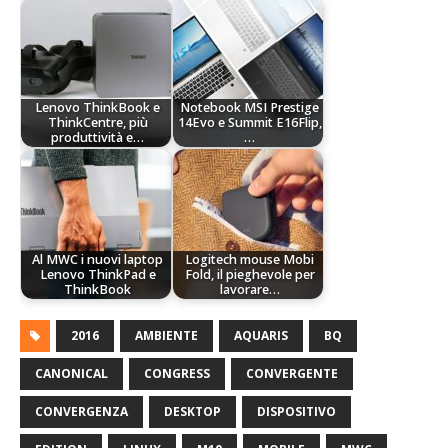
Lenovo ThinkBook e
Notebook MSI Prestige
ThinkCentre, più
14Evo e Summit E16Flip,
produttività e…
…
Al MWC i nuovi laptop
Logitech mouse Mobi
Lenovo ThinkPad e
Fold, il pieghevole per
ThinkBook
lavorare…
2016
AMBIENTE
AQUARIS
BQ
CANONICAL
CONGRESS
CONVERGENTE
CONVERGENZA
DESKTOP
DISPOSITIVO