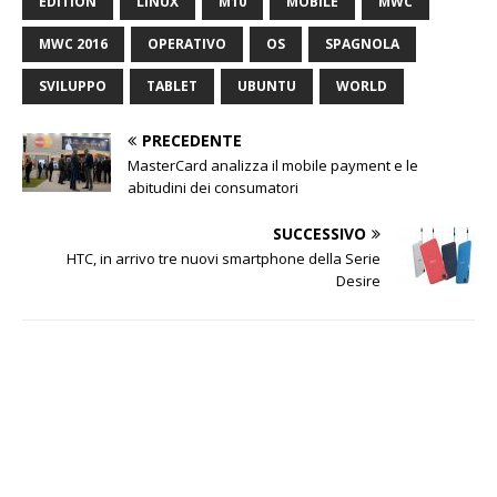
EDITION
LINUX
M10
MOBILE
MWC
MWC 2016
OPERATIVO
OS
SPAGNOLA
SVILUPPO
TABLET
UBUNTU
WORLD
PRECEDENTE
MasterCard analizza il mobile payment e le
abitudini dei consumatori
SUCCESSIVO
HTC, in arrivo tre nuovi smartphone della Serie
Desire