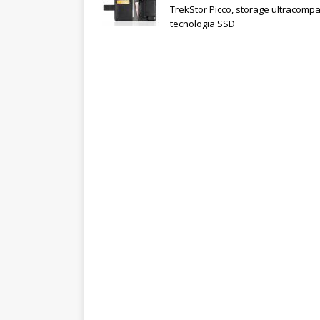
TrekStor Picco, storage ultracompa
tecnologia SSD