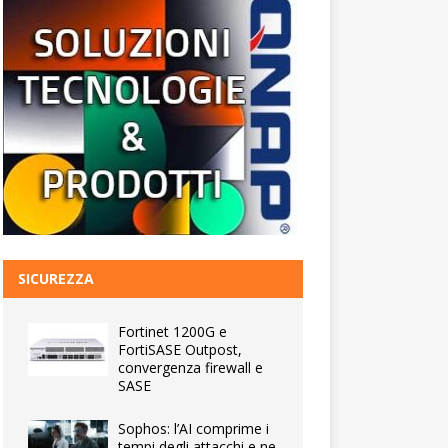
SICUREZZA
Fortinet 1200G e
FortiSASE Outpost,
convergenza firewall e
SASE
Sophos: l’AI comprime i
tempi degli attacchi e ne