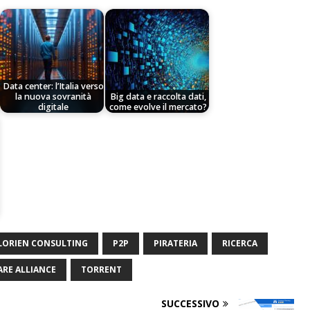
Data center: l’Italia verso
la nuova sovranità
Big data e raccolta dati,
digitale
come evolve il mercato?
LORIEN CONSULTING
P2P
PIRATERIA
RICERCA
RE ALLIANCE
TORRENT
SUCCESSIVO