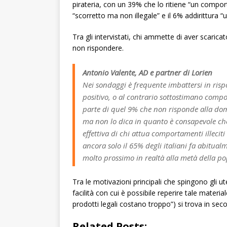
pirateria, con un 39% che lo ritiene “un compor
“scorretto ma non illegale” e il 6% addirittura
Tra gli intervistati, chi ammette di aver scari
non rispondere.
Antonio Valente, AD e partner di Lorien
Nei sondaggi è frequente imbattersi in ris
positivo, o al contrario sottostimano compo
parte di quel 9% che non risponde alla dom
ma non lo dica in quanto è consapevole che
effettiva di chi attua comportamenti illecit
ancora solo il 65% degli italiani fa abitua
molto prossimo in realtà alla metà della popo
Tra le motivazioni principali che spingono gli u
facilità con cui è possibile reperire tale mater
prodotti legali costano troppo”) si trova in sec
Related Posts: