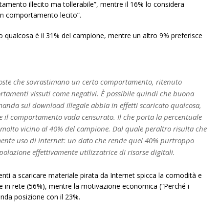
tamento illecito ma tollerabile”, mentre il 16% lo considera
 “un comportamento lecito”.
cato qualcosa è il 31% del campione, mentre un altro 9% preferisce
poste che sovrastimano un certo comportamento, ritenuto
rtamenti vissuti come negativi. È possibile quindi che buona
anda sul download illegale abbia in effetti scaricato qualcosa,
 il comportamento vada censurato. Il che porta la percentuale
i molto vicino al 40% del campione. Dal quale peraltro risulta che
lmente uso di internet: un dato che rende quel 40% purtroppo
lazione effettivamente utilizzatrice di risorse digitali.
tenti a scaricare materiale pirata da Internet spicca la comodità e
iale in rete (56%), mentre la motivazione economica (“Perché i
onda posizione con il 23%.