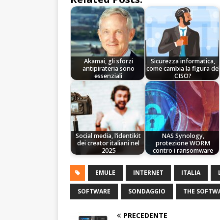
Akamai, gli sforzi
Sicurezza informatica,
antipirateria sono
come cambia la figura del
essenziali
CISO?
Social media, l’identikit
NAS Synology,
dei creator italiani nel
protezione WORM
2025
contro i ransomware
EMULE
INTERNET
ITALIA
SOFTWARE
SONDAGGIO
THE SOFTWA
PRECEDENTE