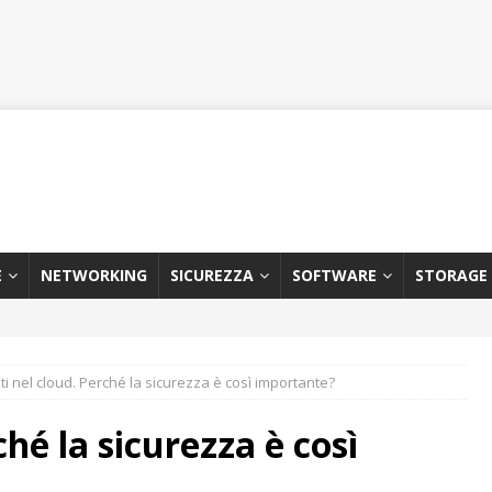
E
NETWORKING
SICUREZZA
SOFTWARE
STORAGE
ati nel cloud. Perché la sicurezza è così importante?
ché la sicurezza è così