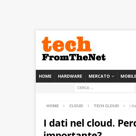
HOME
HARDWARE
MERCATO
MOBIL
HOME
CLOUD
TECH CLOUD
I d
I dati nel cloud. Per
importante?