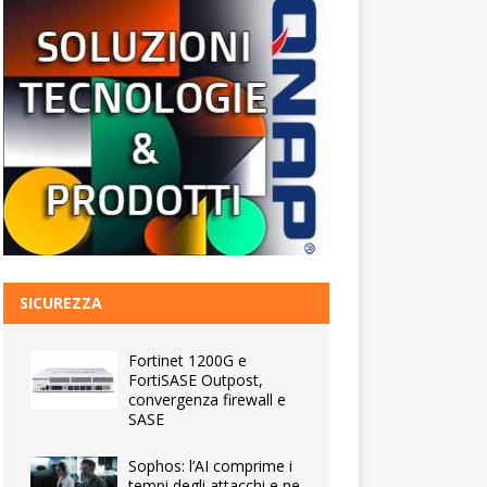
SICUREZZA
Fortinet 1200G e
FortiSASE Outpost,
convergenza firewall e
SASE
Sophos: l’AI comprime i
tempi degli attacchi e ne