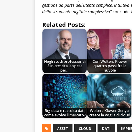
gestione da parte dell’utente semplice, intuitiva 
dello strumento digitale complessivo”
conclude 
Related Posts:
Negli studi professionali
Con Wolters Kluwer
è in crescita la spesa
quattro passi fra le
per…
nuvole
Big data e raccolta dati,
Wolters Kluwer Genya:
come evolve il mercato?
cresce la voglia di cloud
ASSET
CLOUD
DATI
IMPR