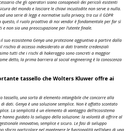
essario che gli operatori siano consapevoli dei pericoli esistenti
sicura del mondo e lasciare le chiavi incustodite non serve a nulla.
 una serie di leggi e normative sulla privacy, tra cui il GDPR
 questo, il ruolo proattivo di noi vendor è fondamentale per far sì
ti e non sia una preoccupazione per l’utente finale.
 il suo ecosistema Genya una protezione aggiuntiva a partire dalla
l rischio di accesso indesiderato ai dati tramite credenziali
simo tutti che i rischi di hakeraggio sono concreti a maggior
ome detto, la prima barriera al social engineering è la conoscenza
rtante tassello che Wolters Kluwer offre ai
 tassello, una sorta di elemento intangibile che concorre alla
to di dati. Genya è una soluzione semplice. Non è affatto scontato
lice. La semplicità è un elemento di vantaggio dell’ecosistema
e hanno guidato lo sviluppo della soluzione: la volontà di offrire al
stionale innovativo, semplice e sicuro. Le fasi di sviluppo
 sforzo particolare nel mantenere le funzionalità nell’alveo di una