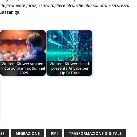
e logicamente facile, senza togliere alcunché alla solidità e sicurezza
Gazzaniga.
Wolters Kluwer sostiene
Wolters Kluwer Health
il Corporate Tax Summit
presenta AI Labs per
2025
UpToDate
ESE
MIGRAZIONE
PMI
TRASFORMAZIONE DIGITALE