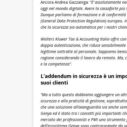
Ancora Andrea Gazzaniga:
“E’ assolutamente nec
oggi nel mondo digitale. Avere la cassaforte più 
Dunque parliamo di formazione e di conformità ad
(General Data Protection Regulation) europeo. In
che la sicurezza sia automatica per i nostri clien
Wolters Kluwer Tax & Accounting Italia offre con
doppia autenticazione, che riduce sensibilmente i
legittime sottratte al personale. Sappiamo benis
ragione considerando il lavoro da remoto. Ma, c
e la competenza”.
L’addendum in sicurezza è un impo
suoi clienti
“Ma a tutto questo dobbiamo aggiungere un altro
sicurezza e alla praticità di gestione, soprattut
che una soluzione all’avanguardia sia anche semp
Genya ed è stato tra i concetti più importanti ch
mercato dei professionisti e PMI uno strumento ge
dell’ecosistema Genya sono contrassegnate da uno