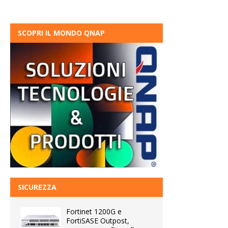
SCOPRI IL MONDO QNAP
SICUREZZA
Fortinet 1200G e
FortiSASE Outpost,