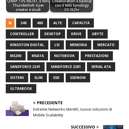
QNAP TVS-h674T, il NAS
Collaboration e backup
Thunderbolt 4 per
con il NAS Synology
creator e studi
DS1825+
240
480
ALTE
CAPACITÀ
CONTROLLER
DESKTOP
DRIVE
GBYTE
KINGSTON DIGITAL
LSI
MEMORIA
MERCATO
MS200
MSATA
NOTEBOOK
PRESTAZIONI
SANDFORCE 2241
SANDFORCE 2281
SERIAL ATA
SISTEMI
SLIM
SSD
SSDNOW
ULTRABOOK
PRECEDENTE
Extreme Networks IdentiFi, nuove soluzioni di
Mobile Scalability
SUCCESSIVO