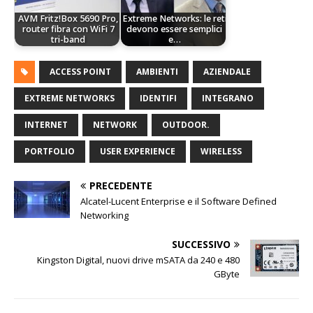
AVM Fritz!Box 5690 Pro,
Extreme Networks: le reti
router fibra con WiFi 7
devono essere semplici
tri-band
e…
ACCESS POINT
AMBIENTI
AZIENDALE
EXTREME NETWORKS
IDENTIFI
INTEGRANO
INTERNET
NETWORK
OUTDOOR.
PORTFOLIO
USER EXPERIENCE
WIRELESS
PRECEDENTE
Alcatel-Lucent Enterprise e il Software Defined
Networking
SUCCESSIVO
Kingston Digital, nuovi drive mSATA da 240 e 480
GByte