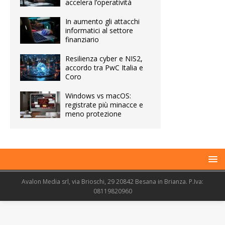
accelera l’operatività
In aumento gli attacchi
informatici al settore
finanziario
Resilienza cyber e NIS2,
accordo tra PwC Italia e
Coro
Windows vs macOS:
registrate più minacce e
meno protezione
Avalon Media srl, via Brioschi, 29 20842 Besana in Brianza. P.Iva:
08119820960