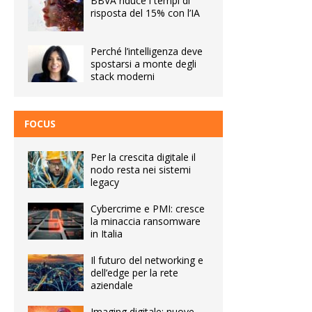
BBVA riduce i tempi di
risposta del 15% con l’IA
Perché l’intelligenza deve
spostarsi a monte degli
stack moderni
FOCUS
Per la crescita digitale il
nodo resta nei sistemi
legacy
Cybercrime e PMI: cresce
la minaccia ransomware
in Italia
Il futuro del networking e
dell’edge per la rete
aziendale
Imaging digitale: nuove