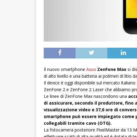
Il nuovo smartphone
Asus
ZenFone Max
si di
di alto livello e una batteria ai polimeri di litio
Il device è oggi disponibile sul mercato italian
ZenFone 2 e ZenFone 2 Laser che abbiamo pr
Le linee di ZenFone Max nascondono una
accu
di assicurare, secondo il produttore, fino a
visualizzazione video e 37,6 ore di conver
smartphone può essere impiegato come powe
collegabili tramite cavo (OTG).
La fotocamera posteriore PixelMaster da 13 MP
effettuare scatti di alta qualità ed è dotata di 