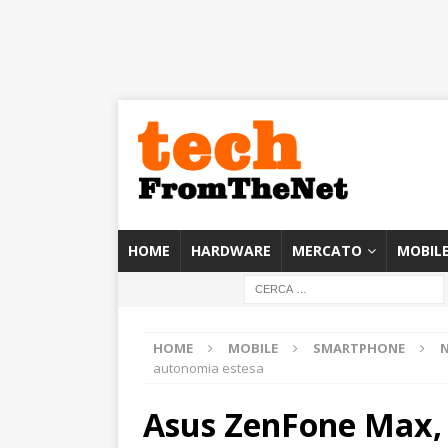
HOME
HARDWARE
MERCATO
MOBIL
HOME
MOBILE
SMARTPHONE
autonomia estesa
Asus ZenFone Max,