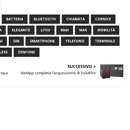
BATTERIA
BLUETOOTH
CHIAMATA
CORNICE
A
ELEGANTE
LITIO
MAH
MAX
MOBILITÀ
NI
SIM
SMARTPHONE
TELEFONO
TERMINALE
LESS
ZENFONE
SUCCESSIVO
uropa
NetApp completa l’acquisizione di SolidFire