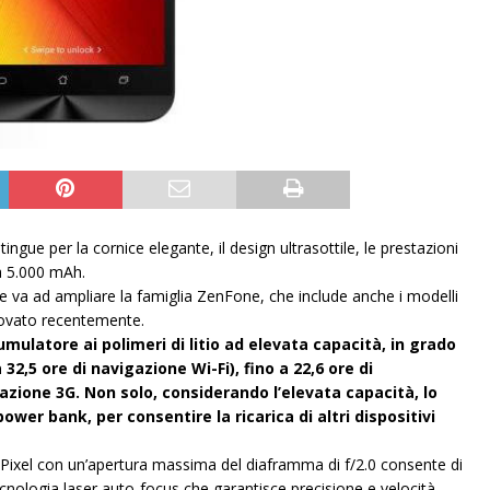
stingue per la cornice elegante, il design ultrasottile, le prestazioni
 da 5.000 mAh.
o e va ad ampliare la famiglia ZenFone, che include anche i modelli
ovato recentemente.
mulatore ai polimeri di litio ad elevata capacità, in grado
 32,5 ore di navigazione Wi-Fi), fino a 22,6 ore di
sazione 3G. Non solo, considerando l’elevata capacità, lo
r bank, per consentire la ricarica di altri dispositivi
ixel con un’apertura massima del diaframma di f/2.0 consente di
tecnologia laser auto-focus che garantisce precisione e velocità.