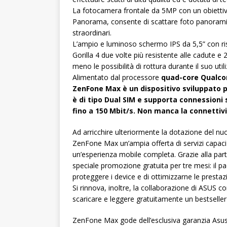
La fotocamera frontale da 5MP con un obiettiv
Panorama, consente di scattare foto panoramich
straordinari.
L’ampio e luminoso schermo IPS da 5,5” con ri
Gorilla 4 due volte più resistente alle cadute e 2
meno le possibilità di rottura durante il suo util
Alimentato dal processore
quad-core Qualcom
ZenFone Max è un dispositivo sviluppato per
è di tipo Dual SIM e supporta connessioni 
fino a 150 Mbit/s. Non manca la connettivi
Ad arricchire ulteriormente la dotazione del nu
ZenFone Max un’ampia offerta di servizi capaci 
un’esperienza mobile completa. Grazie alla part
speciale promozione gratuita per tre mesi: il p
proteggere i device e di ottimizzarne le prestazi
Si rinnova, inoltre, la collaborazione di ASUS
scaricare e leggere gratuitamente un bestseller
ZenFone Max gode dell’esclusiva garanzia Asus Z