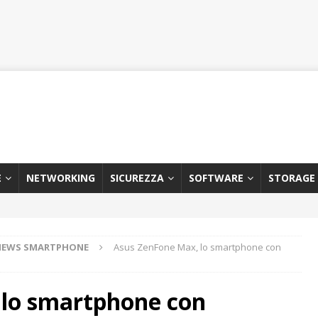
E
NETWORKING
SICUREZZA
SOFTWARE
STORAGE
NEWS SMARTPHONE
Asus ZenFone Max, lo smartphone con
 lo smartphone con