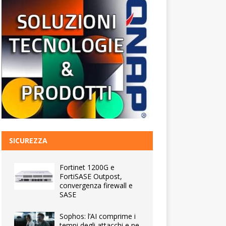
SICUREZZA
Fortinet 1200G e
FortiSASE Outpost,
convergenza firewall e
SASE
Sophos: l’AI comprime i
tempi degli attacchi e ne