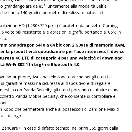
o grandangolare da 85°, unitamente alla modalità Selfie
e fino a 140 gradi e permette di realizzare autoscatti
soluzione HD (1.280×720 pixel) è protetto da un vetro Corning
,5 volte più resistente alle abrasioni e graffi, portando all’85% in
izzo.
m Snapdragon S410 a 64 bit con 2 GByte di memoria RAM,
 la produttività quotidiana e per l’uso intensivo. Il device
su rete 4G LTE di categoria 4 per una velocità di download
tà Wi-Fi 802.11n b/g/n e Bluetooth 4.0.
ovo smartphone, Asus ha selezionato anche per gli utenti di
di garantire massima sicurezza al dispositivo e di regalare
nership con Panda Security, gli utenti potranno usufruire di una
acchetto Panda Mobile Security, che consente di controllare e
oni.
 con Kobo che permetterà anche ai possessori di ZenFone Max di
 a catalogo.
enCare+: in caso di difetto tecnico, nei primi 365 giorni dalla