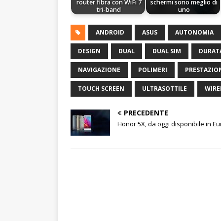
router fibra con WiFi 7
schermi sono meglio di
tri-band
uno
ANDROID
ASUS
AUTONOMIA
DESIGN
DUAL
DUAL SIM
DURAT
NAVIGAZIONE
POLIMERI
PRESTAZIO
TOUCH SCREEN
ULTRASOTTILE
WIRE
PRECEDENTE
Honor 5X, da oggi disponibile in E